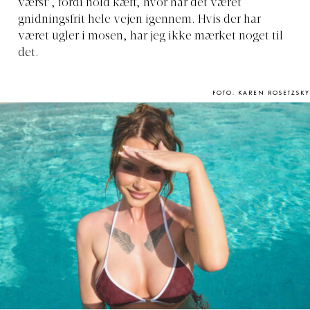
værst’, fordi hold kæft, hvor har det været
gnidningsfrit hele vejen igennem. Hvis der har
været ugler i mosen, har jeg ikke mærket noget til
det.
FOTO: KAREN ROSETZSKY