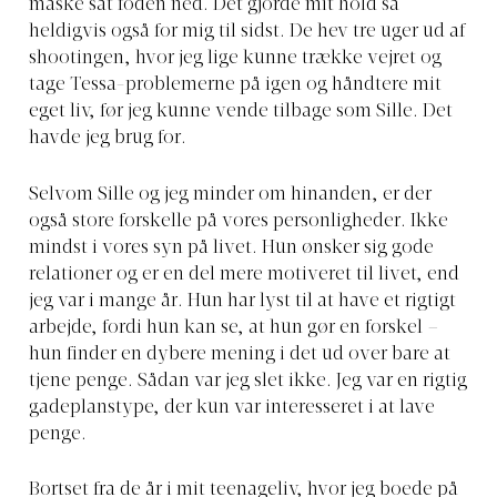
måske sat foden ned. Det gjorde mit hold så
heldigvis også for mig til sidst. De hev tre uger ud af
shootingen, hvor jeg lige kunne trække vejret og
tage Tessa-problemerne på igen og håndtere mit
eget liv, før jeg kunne vende tilbage som Sille. Det
havde jeg brug for.
Selvom Sille og jeg minder om hinanden, er der
også store forskelle på vores personligheder. Ikke
mindst i vores syn på livet. Hun ønsker sig gode
relationer og er en del mere motiveret til livet, end
jeg var i mange år. Hun har lyst til at have et rigtigt
arbejde, fordi hun kan se, at hun gør en forskel –
hun finder en dybere mening i det ud over bare at
tjene penge. Sådan var jeg slet ikke. Jeg var en rigtig
gadeplanstype, der kun var interesseret i at lave
penge.
Bortset fra de år i mit teenageliv, hvor jeg boede på