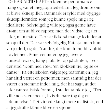
J
EG HAR ALTID HAFT
en kæmpe performance-
trang og var et megaoptræderbarn. Jeg drømte om
at blive skuespiller. Danmark er fyldt med dygtige
skuespillerinder, som jeg kunne spejle mig i og
idealisere. Selvfølgelig ville jeg også gerne have
drømt om at blive rapper, men det vidste jeg slet
ikke, man måtte. Der var ikke så mange kvinder at
se op til der. Der var selvfølgelig Natasja, men hun
var jo død, og de få andre, der kom frem, blev altid
høvlet ned. Mine veninder og jeg lavede
danseshows og hang plakater op på skolen, hvor
der stod “Kom ned i SFO’en klokken tre, og se os
danse”. På efterskolen valgte jeg teaterlinjen. Jeg
har altid været en performer, men samtidig har der
været en stemme inde i mig, der har sagt, at det
ikke var realistisk for mig. I stedet tænkte jeg: “Det
ville nok være bedst, hvis du bare tog dig en
uddannelse.” Det virkede langt mere realistisk, end
at jeg skulle kunne blive en stjerne.