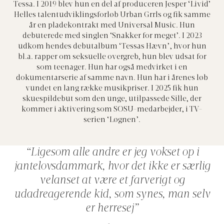
Tessa. I 2019 blev hun en del af produceren Jesper ‘Livid’
Helles talentudviklingsforløb Urban Grrls og fik samme
år en pladekontrakt med Universal Music. Hun
debuterede med singlen ‘Snakker for meget’. I 2023
udkom hendes debutalbum ‘Tessas Hævn’, hvor hun
bl.a. rapper om seksuelle overgreb, hun blev udsat for
som teenager. Hun har også medvirket i en
dokumentarserie af samme navn. Hun har i årenes løb
vundet en lang række musikpriser. I 2025 fik hun
skuespildebut som den unge, utilpassede Sille, der
kommer i aktivering som SOSU-medarbejder, i TV-
serien ‘Løgnen’.
“Ligesom alle andre er jeg vokset op i
jantelovsdammark, hvor det ikke er særlig
velanset at være et farverigt og
udadreagerende kid, som synes, man selv
er herresej”