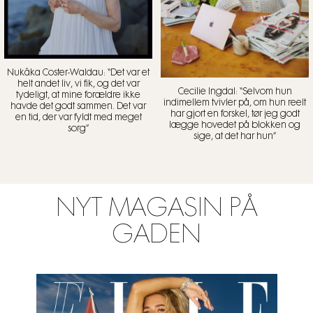
Nukâka Coster-Waldau: “Det var et
helt andet liv, vi fik, og det var
Cecilie Ingdal: “Selvom hun
tydeligt, at mine forældre ikke
indimellem tvivler på, om hun reelt
havde det godt sammen. Det var
har gjort en forskel, tør jeg godt
en tid, der var fyldt med meget
lægge hovedet på blokken og
sorg”
sige, at det har hun”
NYT MAGASIN PÅ
GADEN