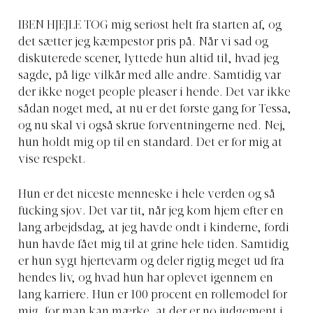
IBEN HJEJLE TOG
mig seriøst helt fra starten af, og
det sætter jeg kæmpestor pris på. Når vi sad og
diskuterede scener, lyttede hun altid til, hvad jeg
sagde, på lige vilkår med alle andre. Samtidig var
der ikke noget people pleaser i hende. Det var ikke
sådan noget med, at nu er det første gang for Tessa,
og nu skal vi også skrue forventningerne ned. Nej,
hun holdt mig op til en standard. Det er for mig at
vise respekt.
Hun er det niceste menneske i hele verden og så
fucking sjov. Det var tit, når jeg kom hjem efter en
lang arbejdsdag, at jeg havde ondt i kinderne, fordi
hun havde fået mig til at grine hele tiden. Samtidig
er hun sygt hjertevarm og deler rigtig meget ud fra
hendes liv, og hvad hun har oplevet igennem en
lang karriere. Hun er 100 procent en rollemodel for
mig, for man kan mærke, at der er no judgement i