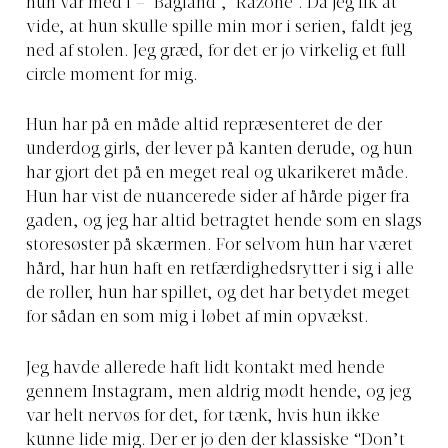
hun var med i – ‘Bagland’, ‘Råzone’. Da jeg fik at
vide, at hun skulle spille min mor i serien, faldt jeg
ned af stolen. Jeg græd, for det er jo virkelig et full
circle moment for mig.
Hun har på en måde altid repræsenteret de der
underdog girls, der lever på kanten derude, og hun
har gjort det på en meget real og ukarikeret måde.
Hun har vist de nuancerede sider af hårde piger fra
gaden, og jeg har altid betragtet hende som en slags
storesøster på skærmen. For selvom hun har været
hård, har hun haft en retfærdighedsrytter i sig i alle
de roller, hun har spillet, og det har betydet meget
for sådan en som mig i løbet af min opvækst.
Jeg havde allerede haft lidt kontakt med hende
gennem Instagram, men aldrig mødt hende, og jeg
var helt nervøs for det, for tænk, hvis hun ikke
kunne lide mig. Der er jo den der klassiske “Don’t