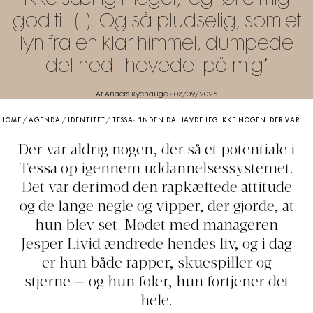
ikke særlig meget, jeg følte mig
god til. (..). Og så pludselig, som et
lyn fra en klar himmel, dumpede
det ned i hovedet på mig”
Af Anders Ryehauge
-
03/09/2025
HOME
/
AGENDA
/
IDENTITET
/
TESSA: “INDEN DA HAVDE JEG IKKE NOGEN. DER VAR IKKE NOGET STED I SAMFUNDET, JEG HØRTE TIL. DER VAR IKKE SÆRLIG MEGET, JEG FØLTE MIG GOD TIL. (..). OG SÅ PLUDSELIG, SOM ET LYN FRA EN KLAR HIMMEL, DUMPEDE DET NED I HOVEDET PÅ MIG”
Der var aldrig nogen, der så et potentiale i
Tessa op igennem uddannelsessystemet.
Det var derimod den rapkæftede attitude
og de lange negle og vipper, der gjorde, at
hun blev set. Mødet med manageren
Jesper Livid ændrede hendes liv, og i dag
er hun både rapper, skuespiller og
stjerne — og hun føler, hun fortjener det
hele.