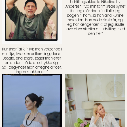
Udstillingsaktuelle Nikoline Liv
Andersen: “Da min far mistede synet
for nogle år siden, indtalte jeg
bogen til ham, så han altid kunne
høre den. Han døde sidste år, og
jeg har længe tænkt, at jeg skulle
lave et værk eller en udstilling med
den titel”
Kunstner Tal R: “Hvis man vokser op i
et miljø, hvor der er flere ting, der er
usagte, end sagte, søger man efter
en anden måde at udtrykke sig.
Så begynder man at tegne alt det,
ingen snakker om”