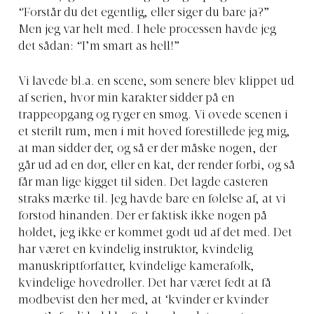
“Forstår du det egentlig, eller siger du bare ja?”
Men jeg var helt med. I hele processen havde jeg
det sådan: “I’m smart as hell!”
Vi lavede bl.a. en scene, som senere blev klippet ud
af serien, hvor min karakter sidder på en
trappeopgang og ryger en smøg. Vi øvede scenen i
et sterilt rum, men i mit hoved forestillede jeg mig,
at man sidder der, og så er der måske nogen, der
går ud ad en dør, eller en kat, der render forbi, og så
får man lige kigget til siden. Det lagde casteren
straks mærke til. Jeg havde bare en følelse af, at vi
forstod hinanden. Der er faktisk ikke nogen på
holdet, jeg ikke er kommet godt ud af det med. Det
har været en kvindelig instruktør, kvindelig
manuskriptforfatter, kvindelige kamerafolk,
kvindelige hovedroller. Det har været fedt at få
modbevist den her med, at ‘kvinder er kvinder