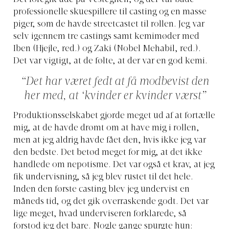
Det foregik ude på Vestegnen, og der var både
professionelle skuespillere til casting og en masse
piger, som de havde streetcastet til rollen. Jeg var
selv igennem tre castings samt kemimøder med
Iben (Hjejle, red.) og Zaki (Nobel Mehabil, red.).
Det var vigtigt, at de følte, at der var en god kemi.
“Det har været fedt at få modbevist den
her med, at ‘kvinder er kvinder værst”
Produktionsselskabet gjorde meget ud af at fortælle
mig, at de havde drømt om at have mig i rollen,
men at jeg aldrig havde fået den, hvis ikke jeg var
den bedste. Det betød meget for mig, at det ikke
handlede om nepotisme. Det var også et krav, at jeg
fik undervisning, så jeg blev rustet til det hele.
Inden den første casting blev jeg undervist en
måneds tid, og det gik overraskende godt. Det var
lige meget, hvad underviseren forklarede, så
forstod jeg det bare. Nogle gange spurgte hun: