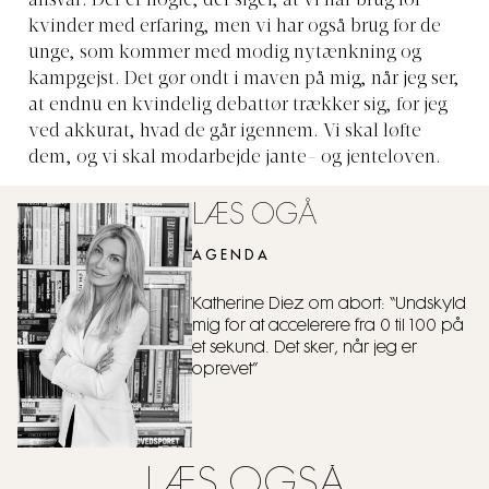
ansvar. Der er nogle, der siger, at vi har brug for
kvinder med erfaring, men vi har også brug for de
unge, som kommer med modig nytænkning og
kampgejst. Det gør ondt i maven på mig, når jeg ser,
at endnu en kvindelig debattør trækker sig, for jeg
ved akkurat, hvad de går igennem. Vi skal løfte
dem, og vi skal modarbejde jante- og jenteloven.
LÆS OGÅ
AGENDA
Katherine Diez om abort: “Undskyld
mig for at accelerere fra 0 til 100 på
et sekund. Det sker, når jeg er
oprevet”
LÆS OGSÅ