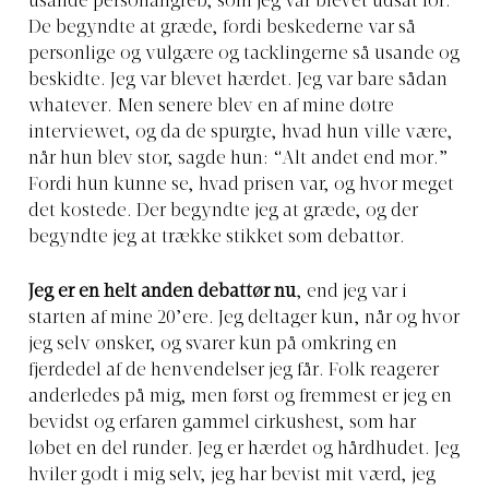
usande personangreb, som jeg var blevet udsat for.
De begyndte at græde, fordi beskederne var så
personlige og vulgære og tacklingerne så usande og
beskidte. Jeg var blevet hærdet. Jeg var bare sådan
whatever. Men senere blev en af mine døtre
interviewet, og da de spurgte, hvad hun ville være,
når hun blev stor, sagde hun: “Alt andet end mor.”
Fordi hun kunne se, hvad prisen var, og hvor meget
det kostede. Der begyndte jeg at græde, og der
begyndte jeg at trække stikket som debattør.
Jeg er en helt anden debattør nu
, end jeg var i
starten af mine 20’ere. Jeg deltager kun, når og hvor
jeg selv ønsker, og svarer kun på omkring en
fjerdedel af de henvendelser jeg får. Folk reagerer
anderledes på mig, men først og fremmest er jeg en
bevidst og erfaren gammel cirkushest, som har
løbet en del runder. Jeg er hærdet og hårdhudet. Jeg
hviler godt i mig selv, jeg har bevist mit værd, jeg