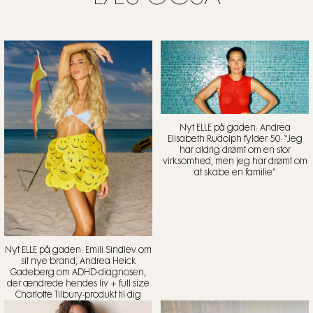
Nyt ELLE på gaden: Andrea
Elisabeth Rudolph fylder 50: “Jeg
har aldrig drømt om en stor
virksomhed, men jeg har drømt om
at skabe en familie”
Nyt ELLE på gaden: Emili Sindlev om
sit nye brand, Andrea Heick
Gadeberg om ADHD-diagnosen,
der ændrede hendes liv + full size
Charlotte Tilbury-produkt til dig