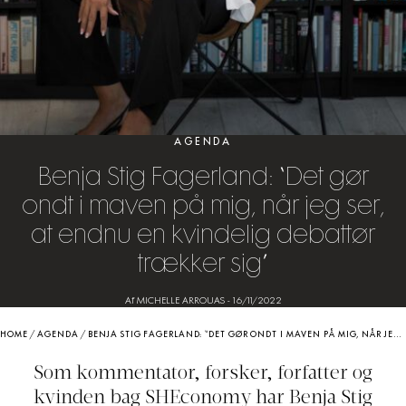
AGENDA
Benja Stig Fagerland: “Det gør
ondt i maven på mig, når jeg ser,
at endnu en kvindelig debattør
trækker sig”
Af MICHELLE ARROUAS
-
16/11/2022
HOME
/
AGENDA
/
BENJA STIG FAGERLAND: “DET GØR ONDT I MAVEN PÅ MIG, NÅR JEG SER, AT ENDNU EN KVINDELIG DEBATTØR TRÆKKER SIG”
Som kommentator, forsker, forfatter og
kvinden bag SHEconomy har Benja Stig