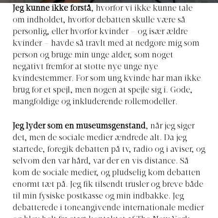
Jeg kunne ikke forstå
, hvorfor vi ikke kunne tale
om indholdet, hvorfor debatten skulle være så
personlig, eller hvorfor kvinder – og især ældre
kvinder – havde så travlt med at nedgøre mig som
person og bruge min unge alder, som noget
negativt fremfor at støtte nye unge nye
kvindestemmer. For som ung kvinde har man ikke
brug for et spejl, men nogen at spejle sig i. Gode,
mangfoldige og inkluderende rollemodeller.
Jeg lyder som en museumsgenstand
, når jeg siger
det, men de sociale medier ændrede alt. Da jeg
startede, foregik debatten på tv, radio og i aviser, og
selvom den var hård, var der en vis distance. Så
kom de sociale medier, og pludselig kom debatten
enormt tæt på. Jeg fik tilsendt trusler og breve både
til min fysiske postkasse og min indbakke. Jeg
debatterede i toneangivende internationale medier