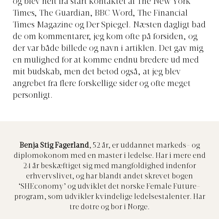
og blev helt fra start kontaktet af The New York
Times, The Guardian, BBC Word, The Financial
Times Magazine og Der Spiegel. Næsten dagligt bad
de om kommentarer, jeg kom ofte på forsiden, og
der var både billede og navn i artiklen. Det gav mig
en mulighed for at komme endnu bredere ud med
mit budskab, men det betød også, at jeg blev
angrebet fra flere forskellige sider og ofte meget
personligt.
Benja Stig Fagerland
, 52 år, er uddannet markeds- og
diplomøkonom med en master i ledelse. Har i mere end
24 år beskæftiget sig med mangfoldighed indenfor
erhvervslivet, og har blandt andet skrevet bogen
‘SHEconomy’ og udviklet det norske Female Future-
program, som udvikler kvindelige ledelsestalenter. Har
tre døtre og bor i Norge.