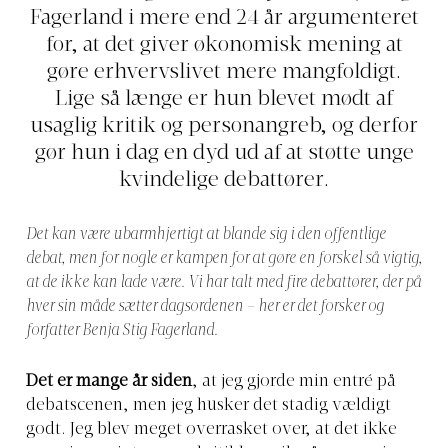
Fagerland i mere end 24 år argumenteret
for, at det giver økonomisk mening at
gøre erhvervslivet mere mangfoldigt.
Lige så længe er hun blevet mødt af
usaglig kritik og personangreb, og derfor
gør hun i dag en dyd ud af at støtte unge
kvindelige debattører.
Det kan være ubarmhjertigt at blande sig i den offentlige
debat, men for nogle er kampen for at gøre en forskel så vigtig,
at de ikke kan lade være. Vi har talt med fire debattører, der på
hver sin måde sætter dagsordenen – her er det forsker og
forfatter Benja Stig Fagerland.
Det er mange år siden
, at jeg gjorde min entré på
debatscenen, men jeg husker det stadig vældigt
godt. Jeg blev meget overrasket over, at det ikke