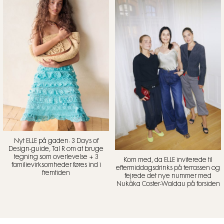
Nyt ELLE på gaden: 3 Days of
Design-guide, Tal R om at bruge
tegning som overlevelse + 3
Kom med, da ELLE inviterede til
familievirksomheder føres ind i
eftermiddagsdrinks på terrassen og
fremtiden
fejrede det nye nummer med
Nukâka Coster-Waldau på forsiden