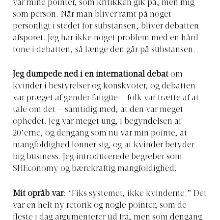
var mine pointer, som kritikken gik på, men mig
som person. Når man bliver ramt på noget
personligt i stedet for substansen, bliver debatten
afsporet. Jeg har ikke noget problem med en hård
tone i debatten, så længe den går på substansen.
Jeg dumpede ned i en international debat
om
kvinder i bestyrelser og kønskvoter, og debatten
var præget af gender fatigue – folk var trætte af at
tale om det – samtidig med, at den var meget
ophedet. Jeg var meget ung, i begyndelsen af
20’erne, og dengang som nu var min pointe, at
mangfoldighed lønner sig, og at kvinder betyder
big business. Jeg introducerede begreber som
SHEconomy og bærekraftig mangfoldighed.
Mit opråb var
: “Fiks systemet, ikke kvinderne.” Det
var en helt ny retorik og nogle pointer, som de
fleste i dag argumenterer ud fra, men som dengang