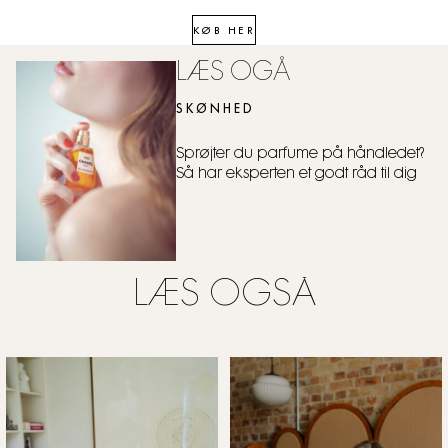
KØB HER
LÆS OGÅ
SKØNHED
Sprøjter du parfume på håndledet?
Så har eksperten et godt råd til dig
LÆS OGSÅ