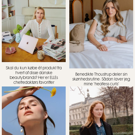
Skal du kun købe ét produkt fra
hvert af disse danske
Benedikte Thoustrup deler sin
beautybrands? Her er ELLEs
skønhedsrutine: Sådan laver jeg
chefredaktørs favoritter
mine ‘heatless curls’