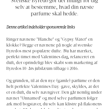
Svenske Byredo gør det muligt for dig
selv at bestemme, hvad din næste
parfume skal hedde.
Denne artikel indeholder sponsorerede links
Ringer navnene ’Blanche’ og ’Gypsy Water’ en
klokke? Begge er navnene på nogle af svenske
Byredos mest populære dufte. Nu har mærket,
perfekt timet med Valentines dag, relanceret en
duft, der oprindeligt blev skabt som markering af
Byredos 10-års jubilæum tilbage i 2016.
Og grunden, til at den nye (gamle) parfume er den
helt perfekte Valentines Day-gave, skyldes, at det
er en duft, du selv navngiver. Den går nemlig under
navnet ’Unnamed’ og med selve parfumen følger
ark med bogstaver, du selv kan klistre på flakonens