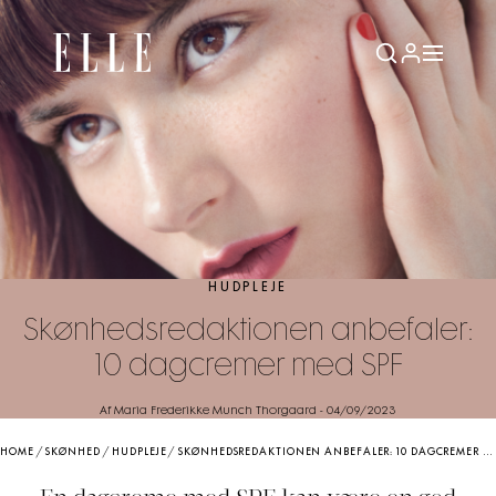
HUDPLEJE
Skønhedsredaktionen anbefaler:
10 dagcremer med SPF
Af Maria Frederikke Munch Thorgaard
-
04/09/2023
HOME
/
SKØNHED
/
HUDPLEJE
/
SKØNHEDSREDAKTIONEN ANBEFALER: 10 DAGCREMER MED SPF