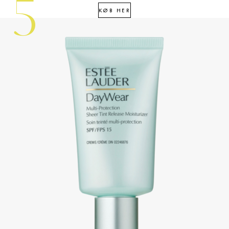
5
KØB HER