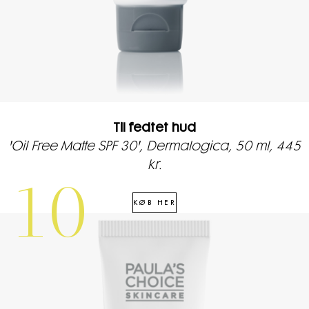
Til fedtet hud
'Oil Free Matte SPF 30', Dermalogica, 50 ml, 445
kr.
10
KØB HER