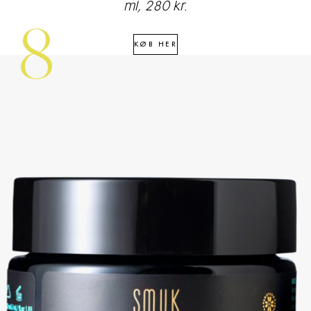
ml, 280 kr.
8
KØB HER