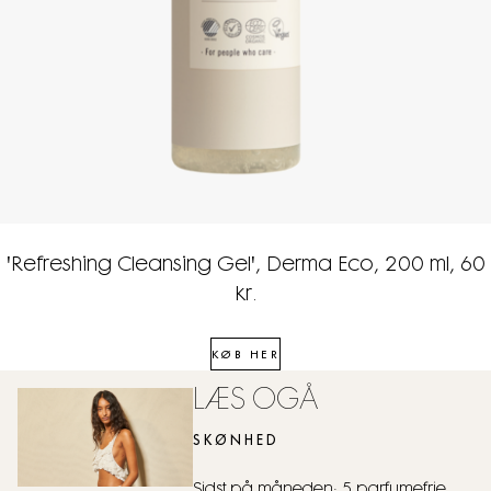
'Refreshing Cleansing Gel', Derma Eco, 200 ml, 60
kr.
KØB HER
LÆS OGÅ
SKØNHED
Sidst på måneden: 5 parfumefrie