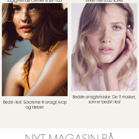
fugtgivende cremer til tør hud
virker mens du sover
Bedste ansigtsmaske: De 11 masker,
som er bedst i test
Bedst i test: Solcreme til ansigt, krop
og læber