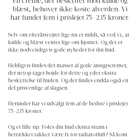
En creme, der beskytter mod kulde og
blæst, behøver ikke koste alverden. Vi
har fundet fem i prislejet 75-235 kroner.
Selv om efterårsvejret lige nu er mildt, så ved vi, at
kulde og blæst venter lige om hjørnet. Og det er
ikke nødvendigvis gode nyheder for din hud.
Heldigvis findes der masser af gode ansigtscremer,
der netop tager højde for dette og yder ekstra
beskyttelse til huden. Og der findes endda også en
del prisvenlige af slagsen.
Herunder har vi udvalgt fem af de bedste i prislejet
75-235 kroner.
Og et lille tip: Føles din hud ekstra stram i
betrækket takket være fx tør radiatorluft? Så kom