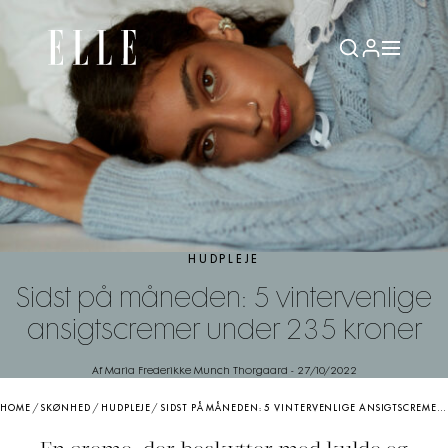
HUDPLEJE
Sidst på måneden: 5 vintervenlige
ansigtscremer under 235 kroner
Af Maria Frederikke Munch Thorgaard
-
27/10/2022
HOME
/
SKØNHED
/
HUDPLEJE
/
SIDST PÅ MÅNEDEN: 5 VINTERVENLIGE ANSIGTSCREMER UNDER 235 KRONER