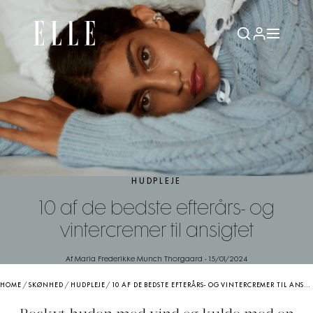
HUDPLEJE
10 af de bedste efterårs- og
vintercremer til ansigtet
Af Maria Frederikke Munch Thorgaard
-
15/01/2024
HOME
/
SKØNHED
/
HUDPLEJE
/
10 AF DE BEDSTE EFTERÅRS- OG VINTERCREMER TIL ANSIGTET