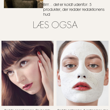
Brrr… det er koldt udenfor: 5
produkter, der redder redaktionens
hud
LÆS OGSÅ