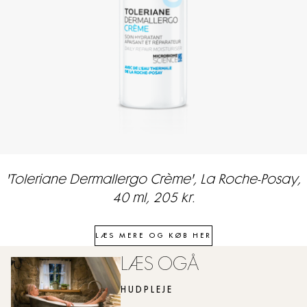
'Toleriane Dermallergo Crème', La Roche-Posay,
40 ml, 205 kr.
LÆS MERE OG KØB HER
LÆS OGÅ
HUDPLEJE