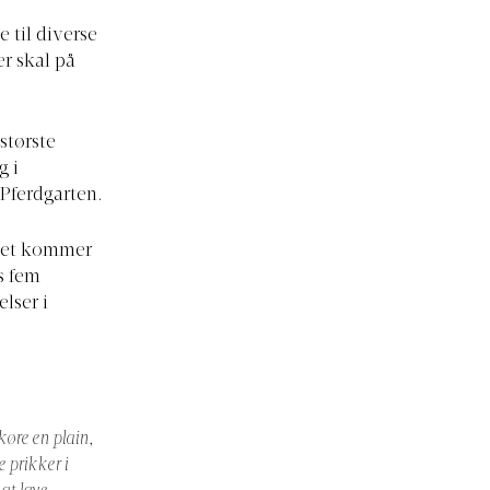
 til diverse
er skal på
største
g i
Pferdgarten.
 det kommer
ns fem
lser i
 køre en plain,
e prikker i