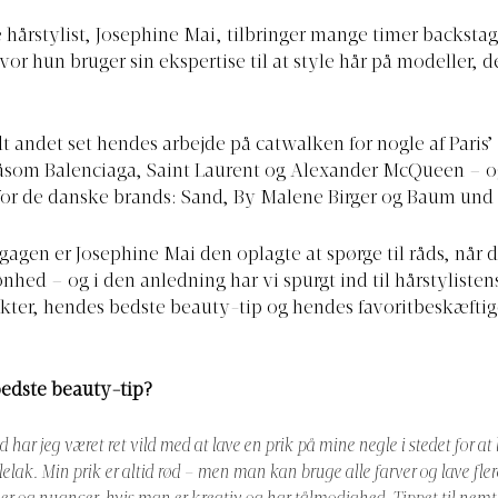
 hårstylist, Josephine Mai, tilbringer mange timer backstage
or hun bruger sin ekspertise til at style hår på modeller, d
t andet set hendes arbejde på catwalken for nogle af Paris’ 
som Balenciaga, Saint Laurent og Alexander McQueen – o
or de danske brands: Sand, By Malene Birger og Baum und 
gagen er Josephine Mai den oplagte at spørge til råds, når
ønhed – og i den anledning har vi spurgt ind til hårstyliste
kter, hendes bedste beauty-tip og hendes favoritbeskæftige
.
bedste beauty-tip?
id har jeg været ret vild med at lave en prik på mine negle i stedet for at
lelak. Min prik er altid rød – men man kan bruge alle farver og lave fler