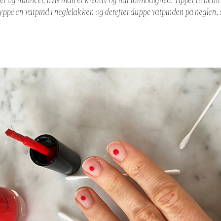
ver og nuancer, hvis man er kreativ og har tålmodighed. Tippet til nemt 
dyppe en vatpind i neglelakken og derefter duppe vatpinden på neglen