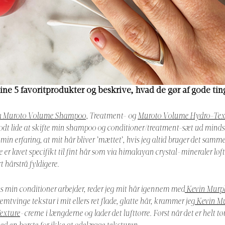
dine 5 favoritprodukter og beskrive, hvad de gør af gode ting
 Muroto Volume Shampoo
, Treatment- og
Muroto Volume Hydro-Text
odt lide at skifte min shampoo og conditioner/treatment-sæt ud minds
 min erfaring, at mit hår bliver ’mættet’, hvis jeg altid bruger det sa
r lavet specifikt til fint hår som via himalayan crystal-mineraler løft
rt hårstrå fyldigere.
s min conditioner arbejder, reder jeg mit hår igennem med
Kevin Murph
fremtvinge tekstur i mit ellers ret flade, glatte hår, krammer jeg
Kevin Mu
exture
-creme i længderne og lader det lufttørre. Først når det er helt tør