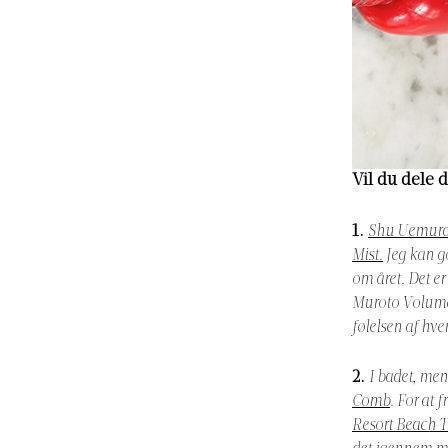
Vil du dele 
1.
Shu Uemura
Mist.
Jeg kan g
om året. Det er
Muroto Volume e
følelsen af hve
2.
I badet, men
Comb
. For at 
Resort Beach T