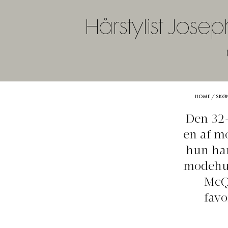
Hårstylist Josep
HOME
/
SKØ
Den 32-
en af m
hun har 
modehus
McQu
favo