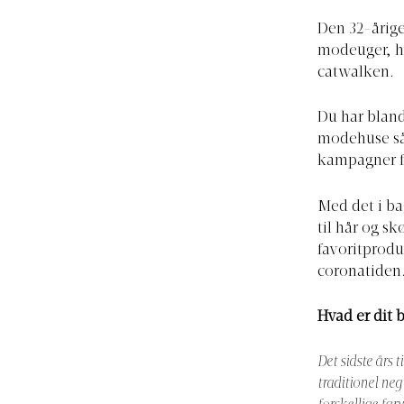
Den 32-årige
modeuger, hv
catwalken.
Du har bland
modehuse så
kampagner f
Med det i ba
til hår og sk
favoritprodu
coronatiden
Hvad er dit 
Det sidste års t
traditionel neg