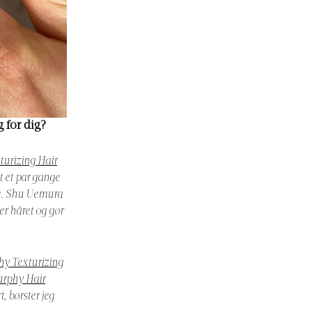
 for dig?
urizing Hair
t et par gange
mme. Shu Uemura
er håret og gør
y Texturizing
rphy Hair
t, børster jeg