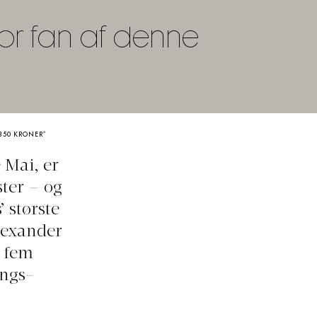
stor fan af denne
”
 350 KRONER”
 Mai, er
ter – og
’ største
lexander
m fem
ings-