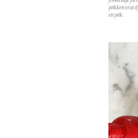
forskellige far
prikken er at 
en prik.