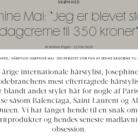
SKØNHED
hine Mai: “Jeg er blevet 
dagcreme til 350 kroner
Af Kirstine Engell
-
25/06/2020
NHED
/
HÅRSTYLIST JOSEPHINE MAI: “JEG ER BLEVET STOR FAN AF DENNE DAGCREME TIL
årige internationale hårstylist, Josephine
odebranchens mest eftertragtede hårstylis
blandt andet stylet hår for nogle af Paris
e såsom Balenciaga, Saint Laurent og A
een. Vi har fanget hende til en snak o
ritprodukter og hendes seneste madlavn
obsession.