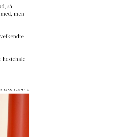
ud, så
øjemed, men
 velkendte
e hestehale
/RITZAU SCANPIX