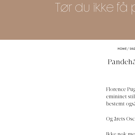
Tør du ikke få
HOME
/
SK
Pandehår
Florence Pug
emininet sti
bestemt også
Og årets Osc
Ikke nok med