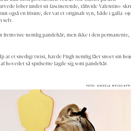
vede løber under sit fascinerende, råhvide Valentino-skr
un også en frisure, der var et originalt syn; både i galla-
h selv.
en fremviste nemlig pandehår; men ikke i den permanente,
lp at et snedigt twist, havde Pugh nemlig fået snoet sin høj
af hovedet så spidserne lagde sig som pandehår.
FOTO: ANGELA WEISS/AFP