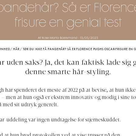
 pandehår? Så er Floren
frisure en genial test
Af Rose Maria Boelsmand
-
13/03/2023
ØNHED
/
HÅR
/
TØR DU IKKE FÅ PANDEHÅR? SÅ ER FLORENCE PUGHS OSCAR-FRISURE EN G
 uden saks? Ja, det kan faktisk lade sig
denne smarte hår-styling.
h har spenderet det meste af 2022 på at bevise, at hun ikke
l – men at hun også er ekstrem innovativ og modig i sine t
 med sit udtryk generelt.
ar-uddeling var ingen undtagelse for stjerneskuddet.
 at hun brød protokollen ved at vise trusser på den