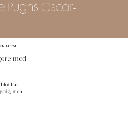
ce Pughs Oscar-
ENIAL TEST
 gøre med
 blot har
øjvalg, men