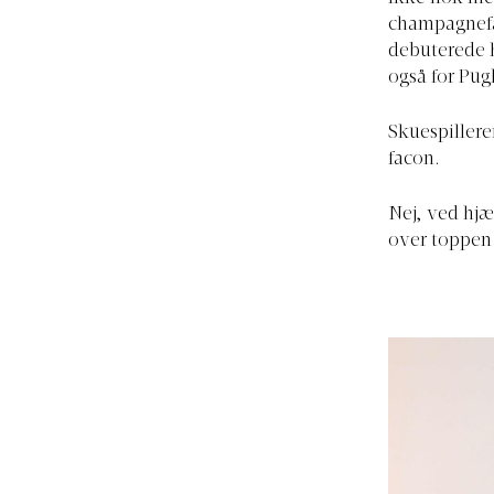
champagnefar
debuterede h
også for Pug
Skuespiller
facon.
Nej, ved hjæ
over toppen 