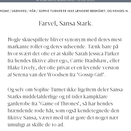
Af Rose Maria Boelsmand
-
13/06/2023
HOME
/
SKØNHED
/
HÅR
/
SOPHIE TURNER ER IKKE LÆNGERE RØDHÅRET, OG HENDES NYE LOOK SKRIGER ’SOMMER’
Farvel, Sansa Stark.
Nogle skuespillere bliver synonym med deres mest
markante roller og deres udseende. Tænk bare på
hvor svært det ofte er at skille Sarah Jessica Parker
fra hendes fiktive alter ego, Carrie Bradshaw, eller
Blake Lively, der ofte privat er en levende version
af Serena van der Woodsen fra ’Gossip Girl’.
Og selv om Sophie Turner ikke ligefrem deler Sansa
Starks middelalderlige og til tider kampklare
garderobe fra ’Game of Thrones’, så har hendes
brændende røde hår, som også kendetegnede den
fiktive Sansa, været med til at gøre det noget nær
umuligt at skille de to ad.