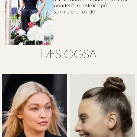
pandehår direkte ind på
sommerens hot-liste
LÆS OGSÅ