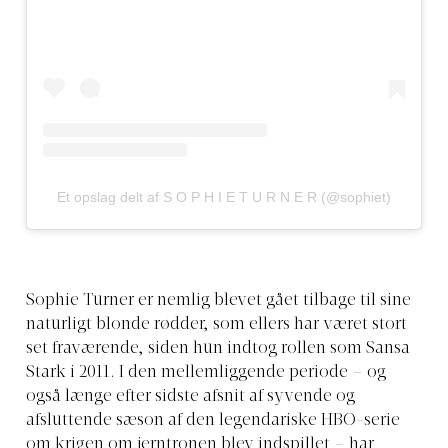
Et opslag delt af S O P H I E T U R N E R (@sophiet)
Sophie Turner er nemlig blevet gået tilbage til sine
naturligt blonde rødder, som ellers har været stort
set fraværende, siden hun indtog rollen som Sansa
Stark i 2011. I den mellemliggende periode – og
også længe efter sidste afsnit af syvende og
afsluttende sæson af den legendariske HBO-serie
om krigen om jerntronen blev indspillet – har