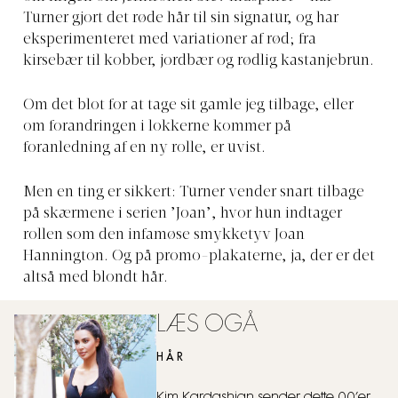
Turner gjort det røde hår til sin signatur, og har
eksperimenteret med variationer af rød; fra
kirsebær til kobber, jordbær og rødlig kastanjebrun.
Om det blot for at tage sit gamle jeg tilbage, eller
om forandringen i lokkerne kommer på
foranledning af en ny rolle, er uvist.
Men en ting er sikkert: Turner vender snart tilbage
på skærmene i serien ’Joan’, hvor hun indtager
rollen som den infamøse smykketyv Joan
Hannington. Og på promo-plakaterne, ja, der er det
altså med blondt hår.
LÆS OGÅ
HÅR
Kim Kardashian sender dette 00’er-