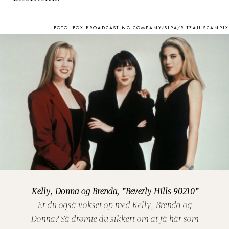
FOTO: FOX BROADCASTING COMPANY/SIPA/RITZAU SCANPIX
Kelly, Donna og Brenda, ”Beverly Hills 90210”
Er du også vokset op med Kelly, Brenda og
Donna? Så drømte du sikkert om at få hår som