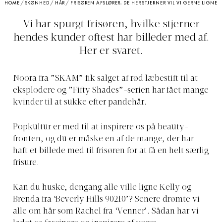
HOME
/
SKØNHED
/
HÅR
/
FRISØREN AFSLØRER: DE HER STJERNER VIL VI GERNE LIGNE
Vi har spurgt frisøren, hvilke stjerner
hendes kunder oftest har billeder med af.
Her er svaret.
Noora fra ”SKAM” fik salget af rød læbestift til at
eksplodere og ”Fifty Shades”-serien har fået mange
kvinder til at sukke efter pandehår.
Popkultur er med til at inspirere os på beauty-
fronten, og du er måske en af de mange, der har
haft et billede med til frisøren for at få en helt særlig
frisure.
Kan du huske, dengang alle ville ligne Kelly og
Brenda fra ‘Beverly Hills 90210’? Senere drømte vi
alle om hår som Rachel fra ‘Venner’. Sådan har vi