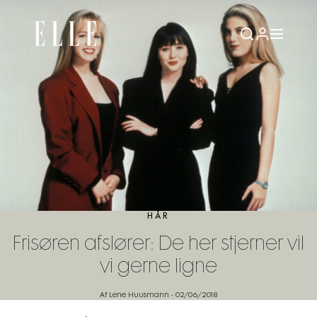
HÅR
Frisøren afslører: De her stjerner vil
vi gerne ligne
Af Lene Huusmann
-
02/06/2018