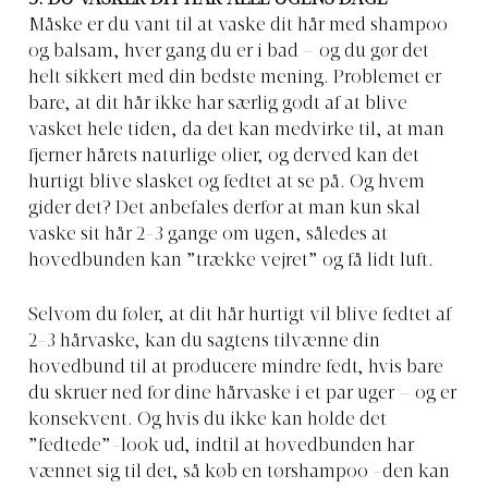
Måske er du vant til at vaske dit hår med shampoo
og balsam, hver gang du er i bad – og du gør det
helt sikkert med din bedste mening. Problemet er
bare, at dit hår ikke har særlig godt af at blive
vasket hele tiden, da det kan medvirke til, at man
fjerner hårets naturlige olier, og derved kan det
hurtigt blive slasket og fedtet at se på. Og hvem
gider det? Det anbefales derfor at man kun skal
vaske sit hår 2-3 gange om ugen, således at
hovedbunden kan ”trække vejret” og få lidt luft.
Selvom du føler, at dit hår hurtigt vil blive fedtet af
2-3 hårvaske, kan du sagtens tilvænne din
hovedbund til at producere mindre fedt, hvis bare
du skruer ned for dine hårvaske i et par uger – og er
konsekvent. Og hvis du ikke kan holde det
”fedtede”-look ud, indtil at hovedbunden har
vænnet sig til det, så køb en tørshampoo -den kan