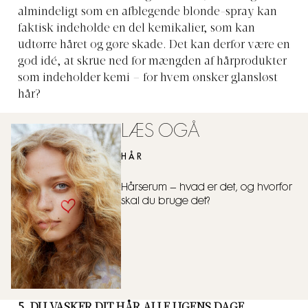
almindeligt som en afblegende blonde-spray kan
faktisk indeholde en del kemikalier, som kan
udtørre håret og gøre skade. Det kan derfor være en
god idé, at skrue ned for mængden af hårprodukter
som indeholder kemi – for hvem ønsker glansløst
hår?
LÆS OGÅ
HÅR
Hårserum – hvad er det, og hvorfor
skal du bruge det?
5. DU VASKER DIT HÅR ALLE UGENS DAGE