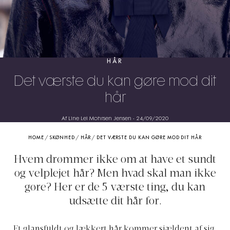
HÅR
Det værste du kan gøre mod dit
hår
Af Line Lei Mohrsen Jensen
-
24/09/2020
HOME
/
SKØNHED
/
HÅR
/
DET VÆRSTE DU KAN GØRE MOD DIT HÅR
Hvem drømmer ikke om at have et sundt
og velplejet hår? Men hvad skal man ikke
gøre? Her er de 5 værste ting, du kan
udsætte dit hår for.
Et glansfuldt og lækkert hår kommer sjældent af sig