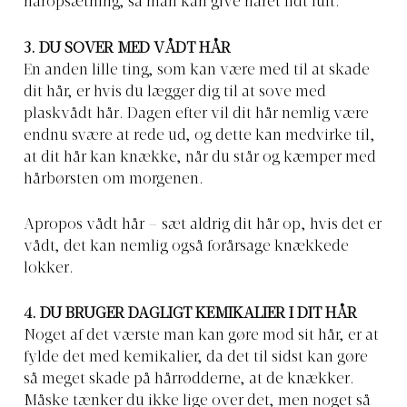
håropsætning, så man kan give håret lidt luft.
3. DU SOVER MED VÅDT HÅR
En anden lille ting, som kan være med til at skade
dit hår, er hvis du lægger dig til at sove med
plaskvådt hår. Dagen efter vil dit hår nemlig være
endnu svære at rede ud, og dette kan medvirke til,
at dit hår kan knække, når du står og kæmper med
hårbørsten om morgenen.
Apropos vådt hår – sæt aldrig dit hår op, hvis det er
vådt, det kan nemlig også forårsage knækkede
lokker.
4. DU BRUGER DAGLIGT KEMIKALIER I DIT HÅR
Noget af det værste man kan gøre mod sit hår, er at
fylde det med kemikalier, da det til sidst kan gøre
så meget skade på hårrødderne, at de knækker.
Måske tænker du ikke lige over det, men noget så