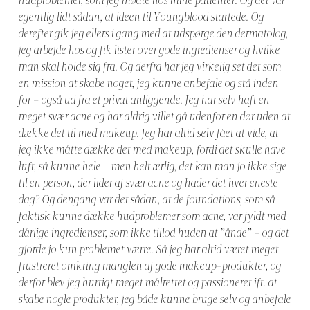
hudproblemer, som jeg mødte hos mine patienter. Og det var
egentlig lidt sådan, at ideen til Youngblood startede. Og
derefter gik jeg ellers i gang med at udspørge den dermatolog,
jeg arbejde hos og fik lister over gode ingredienser og hvilke
man skal holde sig fra. Og derfra har jeg virkelig set det som
en mission at skabe noget, jeg kunne anbefale og stå inden
for – også ud fra et privat anliggende. Jeg har selv haft en
meget svær acne og har aldrig villet gå udenfor en dør uden at
dække det til med makeup. Jeg har altid selv fået at vide, at
jeg ikke måtte dække det med makeup, fordi det skulle have
luft, så kunne hele – men helt ærlig, det kan man jo ikke sige
til en person, der lider af svær acne og hader det hver eneste
dag? Og dengang var det sådan, at de foundations, som så
faktisk kunne dække hudproblemer som acne, var fyldt med
dårlige ingredienser, som ikke tillod huden at ”ånde” – og det
gjorde jo kun problemet værre. Så jeg har altid været meget
frustreret omkring manglen af gode makeup-produkter, og
derfor blev jeg hurtigt meget målrettet og passioneret ift. at
skabe nogle produkter, jeg både kunne bruge selv og anbefale