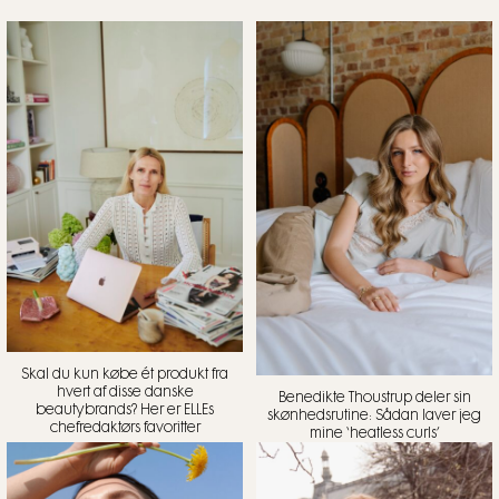
Skal du kun købe ét produkt fra
hvert af disse danske
Benedikte Thoustrup deler sin
beautybrands? Her er ELLEs
skønhedsrutine: Sådan laver jeg
chefredaktørs favoritter
mine ‘heatless curls’