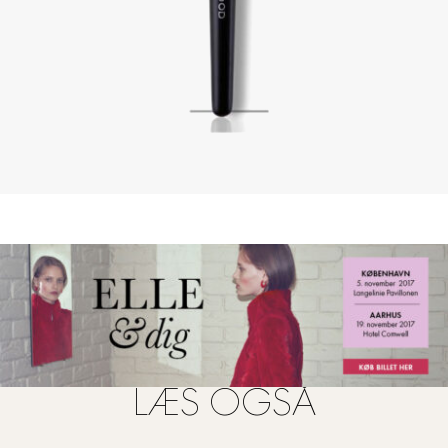
LÆS OGSÅ