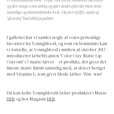
Et minimalistisk look. Vi går væk fra de markante øjenbryn
og den tunge contouring og går i stedet efter det mere rene,
naturlige og minimalistiske look. Og så er fejlfri, sund og
’glowing’ hud altid populært.
I galleriet har vi samlet nogle af vores personlige
favoritter fra Youngblood, og som en bonusinfo kan
vi fortælle, at Youngblood i midten af oktober 2017
introducerer læbeblyanten ‘Color Cray Matte Lip
Crayons’ i 7 matte farver – et produkt, der giver det
fineste matte finish samtidig med, at den er beriget
med Vitamin E, som giver bløde læber. Win-win!
Du kan købe Youngbloods lækre produkter i Matas
HER
og hos Magasin
HER
.