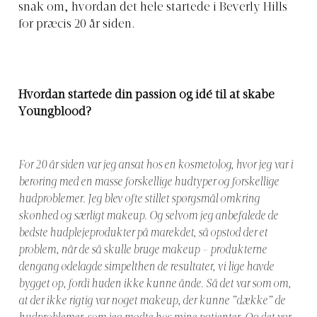
snak om, hvordan det hele startede i Beverly Hills
for præcis 20 år siden.
Hvordan startede din passion og idé til at skabe
Youngblood?
For 20 år siden var jeg ansat hos en kosmetolog, hvor jeg var i
berøring med en masse forskellige hudtyper og forskellige
hudproblemer. Jeg blev ofte stillet spørgsmål omkring
skønhed og særligt makeup. Og selvom jeg anbefalede de
bedste hudplejeprodukter på marekdet, så opstod der et
problem, når de så skulle bruge makeup – produkterne
dengang ødelagde simpelthen de resultater, vi lige havde
bygget op, fordi huden ikke kunne ånde. Så det var som om,
at der ikke rigtig var noget makeup, der kunne ”dække” de