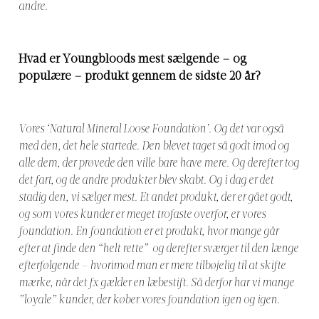
andre.
Hvad er Youngbloods mest sælgende – og
populære – produkt gennem de sidste 20 år?
Vores ‘Natural Mineral Loose Foundation’. Og det var også
med den, det hele startede. Den blevet taget så godt imod og
alle dem, der prøvede den ville bare have mere. Og derefter tog
det fart, og de andre produkter blev skabt. Og i dag er det
stadig den, vi sælger mest. Et andet produkt, der er gået godt,
og som vores kunder er meget trofaste overfor, er vores
foundation. En foundation er et produkt, hvor mange går
efter at finde den “helt rette” og derefter sværger til den længe
efterfølgende – hvorimod man er mere tilbøjelig til at skifte
mærke, når det fx gælder en læbestift. Så derfor har vi mange
”loyale” kunder, der køber vores foundation igen og igen.