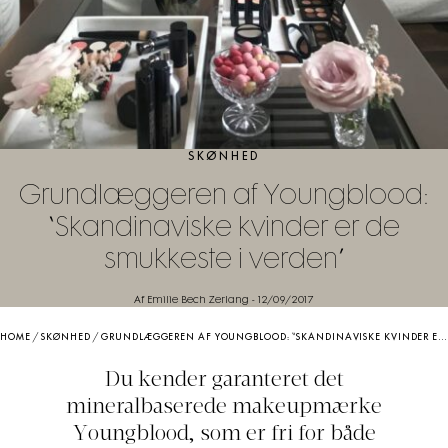
SKØNHED
Grundlæggeren af Youngblood:
“Skandinaviske kvinder er de
smukkeste i verden”
Af Emilie Bech Zerlang
-
12/09/2017
HOME
/
SKØNHED
/
GRUNDLÆGGEREN AF YOUNGBLOOD: “SKANDINAVISKE KVINDER ER DE SMUKKESTE I VERDEN”
Du kender garanteret det
mineralbaserede makeupmærke
Youngblood, som er fri for både