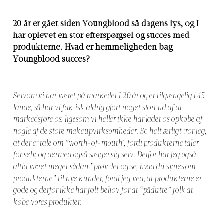
20 år er gået siden Youngblood så dagens lys, og I
har oplevet en stor efterspørgsel og succes med
produkterne. Hvad er hemmeligheden bag
Youngblood succes?
Selvom vi har været på markedet I 20 år og er tilgængelig i 45
lande, så har vi faktisk aldrig gjort noget stort ud af at
markedsføre os, ligesom vi heller ikke har ladet os opkøbe af
nogle af de store makeupvirksomheder. Så helt ærligt tror jeg,
at der er tale om ”worth-of-mouth’, fordi produkterne taler
for selv, og dermed også sælger sig selv. Derfor har jeg også
altid været meget sådan ”prøv det og se, hvad du synes om
produkterne” til nye kunder, fordi jeg ved, at produkterne er
gode og derfor ikke har følt behov for at “pådutte” folk at
købe vores produkter.