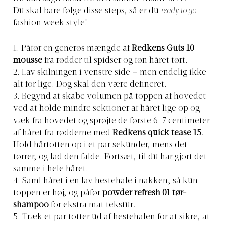
Du skal bare følge disse steps, så er du
ready to go
–
fashion week style!
1. Påfør en generøs mængde af
Redkens Guts 10
mousse
fra rødder til spidser og føn håret tørt.
2. Lav skilningen i venstre side – men endelig ikke
alt for lige. Dog skal den være defineret.
3. Begynd at skabe volumen på toppen af hovedet
ved at holde mindre sektioner af håret lige op og
væk fra hovedet og sprøjte de første 6-7 centimeter
af håret fra rødderne med
Redkens quick tease 15
.
Hold hårtotten op i et par sekunder, mens det
tørrer, og lad den falde. Fortsæt, til du har gjort det
samme i hele håret.
4. Saml håret i en lav hestehale i nakken, så kun
toppen er høj, og påfør
powder refresh 01 tør-
shampoo
for ekstra mat tekstur.
5. Træk et par totter ud af hestehalen for at sikre, at