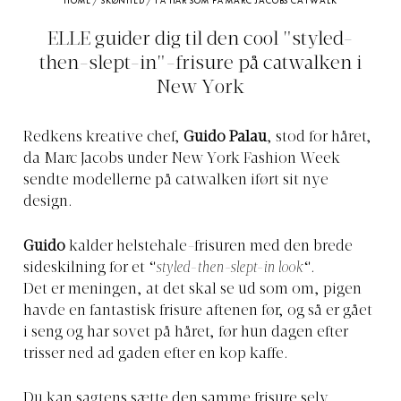
HOME
/
SKØNHED
/
FÅ HÅR SOM PÅ MARC JACOBS CATWALK
ELLE guider dig til den cool "styled-
then-slept-in"-frisure på catwalken i
New York
Redkens kreative chef,
Guido Palau
, stod for håret,
da Marc Jacobs under New York Fashion Week
sendte modellerne på catwalken iført sit nye
design.
Guido
kalder helstehale-frisuren med den brede
sideskilning for et “
styled-then-slept-in look
“.
Det er meningen, at det skal se ud som om, pigen
havde en fantastisk frisure aftenen før, og så er gået
i seng og har sovet på håret, før hun dagen efter
trisser ned ad gaden efter en kop kaffe.
Du kan sagtens sætte den samme frisure selv.