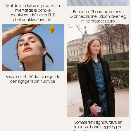
Skal du kun købe ét produkt fra
hvert af disse danske
Benedikte Thoustrup deler sin
beautybrands? Her er ELLEs
skønhedsrutine: Sådan laver jeg
chefredaktørs favoritter
mine ‘heatless curls’
Bedste blush: Sådan vælger du
den rigtige til din hudtype
Sommerens signaturduft, en
luksuriøs honninggel og en