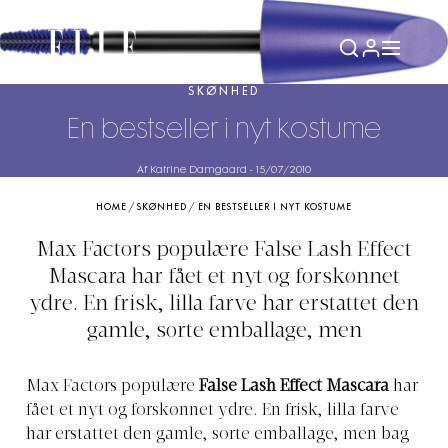
SKØNHED
En bestseller i nyt kostume
Af Katrine Damgaard
-
15/07/2010
HOME
/
SKØNHED
/
EN BESTSELLER I NYT KOSTUME
Max Factors populære False Lash Effect
Mascara har fået et nyt og forskønnet
ydre. En frisk, lilla farve har erstattet den
gamle, sorte emballage, men
Max Factors populære
False Lash Effect Mascara
har
fået et nyt og forskønnet ydre. En frisk, lilla farve
har erstattet den gamle, sorte emballage, men bag