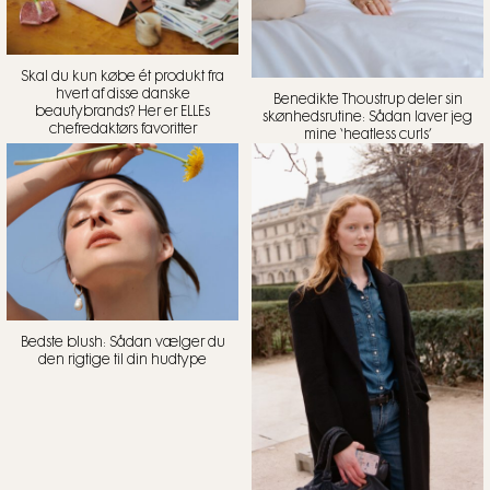
Skal du kun købe ét produkt fra
hvert af disse danske
Benedikte Thoustrup deler sin
beautybrands? Her er ELLEs
skønhedsrutine: Sådan laver jeg
chefredaktørs favoritter
mine ‘heatless curls’
Bedste blush: Sådan vælger du
den rigtige til din hudtype