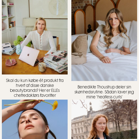
Skal du kun købe ét produkt fra
hvert af disse danske
Benedikte Thoustrup deler sin
beautybrands? Her er ELLEs
skønhedsrutine: Sådan laver jeg
chefredaktørs favoritter
mine ‘heatless curls’