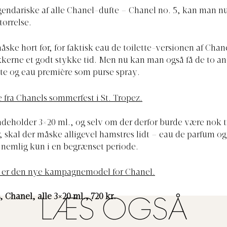
endariske af alle Chanel-dufte – Chanel no. 5, kan man nu 
ørrelse.
åske hørt før, for faktisk eau de toilette-versionen af Chan
kkerne et godt stykke tid. Men nu kan man også få de to a
tte og eau première som purse spray.
e fra Chanels sommerfest i St. Tropez.
deholder 3×20 ml., og selv om der derfor burde være nok t
 skal der måske alligevel hamstres lidt – eau de parfum og
 nemlig kun i en begrænset periode.
y er den nye kampagnemodel for Chanel.
, Chanel, alle 3×20 ml., 720 kr.
LÆS OGSÅ