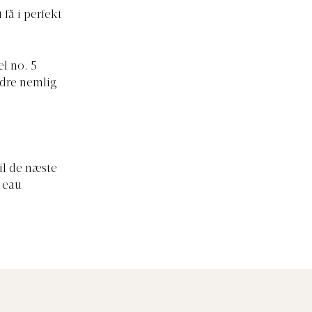
få i perfekt
el no. 5
ndre nemlig
il de næste
 eau