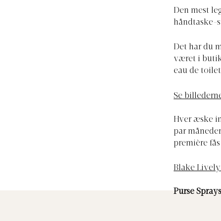
Den mest leg
håndtaske-st
Det har du m
været i buti
eau de toile
Se billedern
Hver æske in
par måneder,
première fås
Blake Livel
Purse Sprays