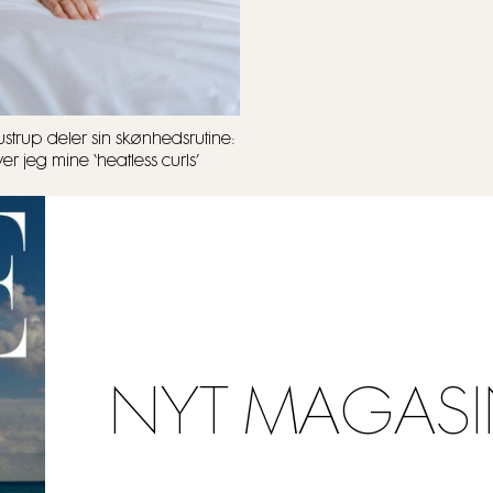
strup deler sin skønhedsrutine:
r jeg mine ‘heatless curls’
NYT MAGASI