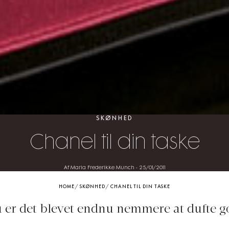
SKØNHED
Chanel til din taske
Af Maria Frederikke Munch
-
25/01/2011
HOME
/
SKØNHED
/
CHANEL TIL DIN TASKE
 er det blevet endnu nemmere at dufte g