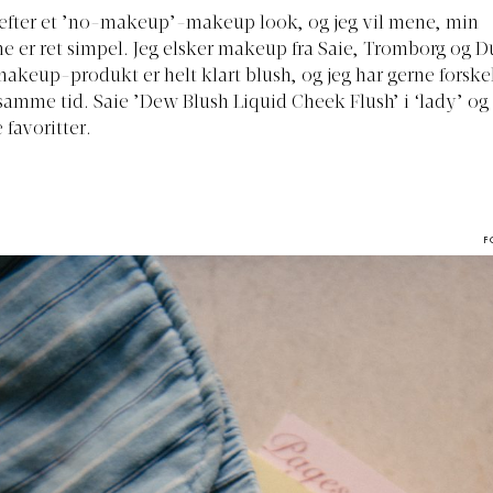
d efter et ’no-makeup’-makeup look, og jeg vil mene, min
 er ret simpel. Jeg elsker makeup fra Saie, Tromborg og D
makeup-produkt er helt klart blush, og jeg har gerne forskel
samme tid. Saie ’Dew Blush Liquid Cheek Flush’ i ‘lady’ og 
 favoritter.
F