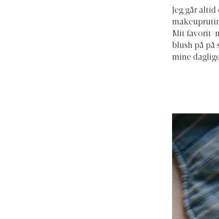
Jeg går alti
makeuprutine
Mit favorit-
blush på på 
mine daglige