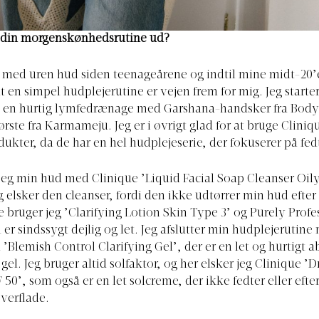
 din morgenskønhedsrutine ud?
t med uren hud siden teenageårene og indtil mine midt-20’e
at en simpel hudplejerutine er vejen frem for mig. Jeg starte
en hurtig lymfedrænage med Garshana-handsker fra Body
ørste fra Karmameju. Jeg er i øvrigt glad for at bruge Cliniq
ukter, da de har en hel hudplejeserie, der fokuserer på fed
 jeg min hud med Clinique ’Liquid Facial Soap Cleanser Oil
g elsker den cleanser, fordi den ikke udtørrer min hud efter 
e bruger jeg ’Clarifying Lotion Skin Type 3’ og Purely Profe
er sindssygt dejlig og let. Jeg afslutter min hudplejeruti
Blemish Control Clarifying Gel’, der er en let og hurtigt 
gel. Jeg bruger altid solfaktor, og her elsker jeg Clinique ’
 50’, som også er en let solcreme, der ikke fedter eller efte
verflade.