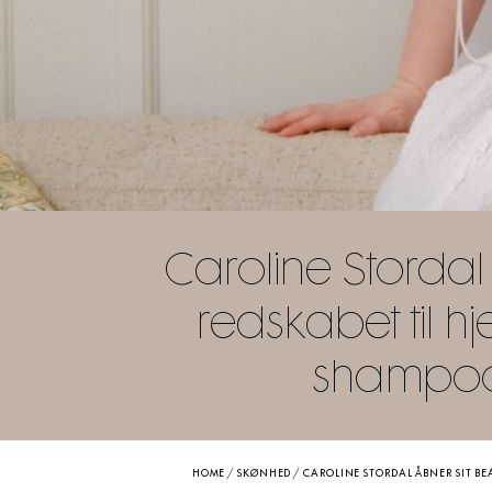
Caroline Stordal
redskabet til
shampoo 
HOME
/
SKØNHED
/
CAROLINE STORDAL ÅBNER SIT B