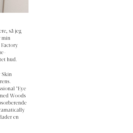
re, så jeg
r min
 Factory
ue-
tet hud.
y Skin
rens.
ssional ’Eye
ne med Woods
absorberende
Dramatically
rlader en