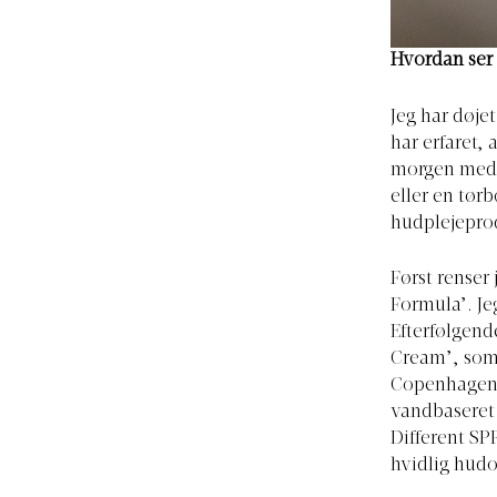
Hvordan ser
Jeg har døje
har erfaret, 
morgen med 
eller en tørb
hudplejeprod
Først renser
Formula’. Je
Efterfølgend
Cream’, som 
Copenhagen ’
vandbaseret 
Different SPF
hvidlig hudo