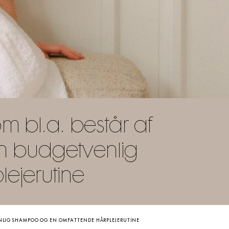
m bl.a. består af
n budgetvenlig
ejerutine
VENLIG SHAMPOO OG EN OMFATTENDE HÅRPLEJERUTINE