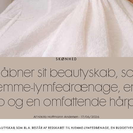
SKØNHED
 åbner sit beautyskab, so
 hjemme-lymfedrænage, e
og en omfattende hårpl
Af Nikita Hoffmann Andersen
-
17/06/2026
EAUTYSKAB, SOM BL.A. BESTÅR AF REDSKABET TIL HJEMME-LYMFEDRÆNAGE, EN BUDGET