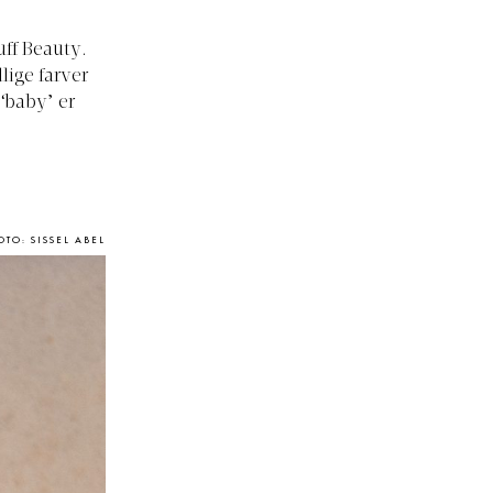
uff Beauty.
lige farver
‘baby’ er
OTO: SISSEL ABEL