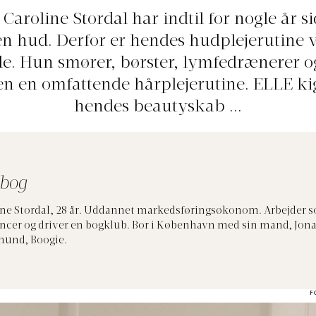
Caroline Stordal har indtil for nogle år s
n hud. Derfor er hendes hudplejerutine vi
e. Hun smører, børster, lymfedrænerer o
n en omfattende hårplejerutine. ELLE ki
hendes beautyskab ...
 bog
ine Stordal, 28 år. Uddannet markedsføringsøkonom. Arbejder 
ncer og driver en bogklub. Bor i København med sin mand, Jona
hund, Boogie.
F