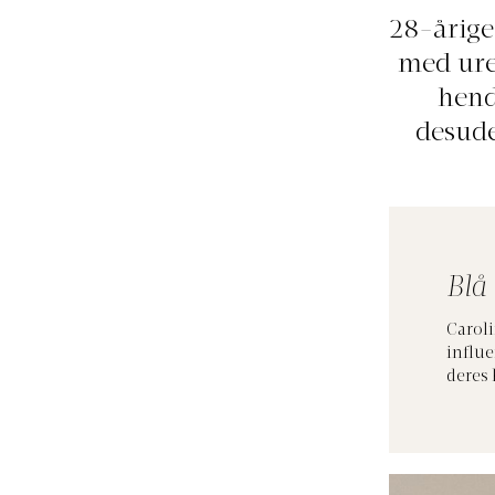
28-årige 
med ure
hend
desude
Blå
Carol
influe
deres 