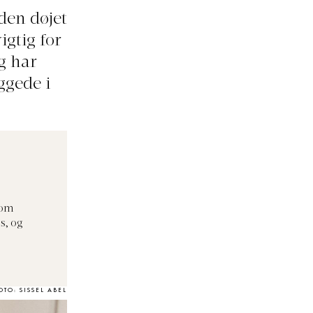
iden døjet
gtig for
g har
ggede i
som
s, og
OTO: SISSEL ABEL