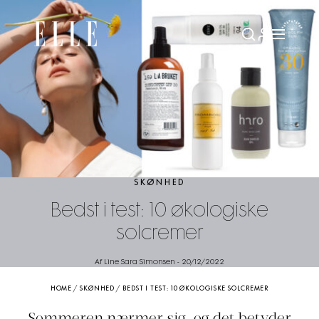
SKØNHED
Bedst i test: 10 økologiske
solcremer
Af Line Sara Simonsen
-
20/12/2022
HOME
/
SKØNHED
/
BEDST I TEST: 10 ØKOLOGISKE SOLCREMER