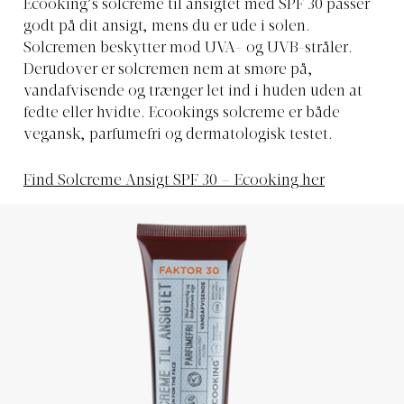
Ecooking’s solcreme til ansigtet med SPF 30 passer
godt på dit ansigt, mens du er ude i solen.
Solcremen beskytter mod UVA- og UVB-stråler.
Derudover er solcremen nem at smøre på,
vandafvisende og trænger let ind i huden uden at
fedte eller hvidte. Ecookings solcreme er både
vegansk, parfumefri og dermatologisk testet.
Find Solcreme Ansigt SPF 30 – Ecooking her