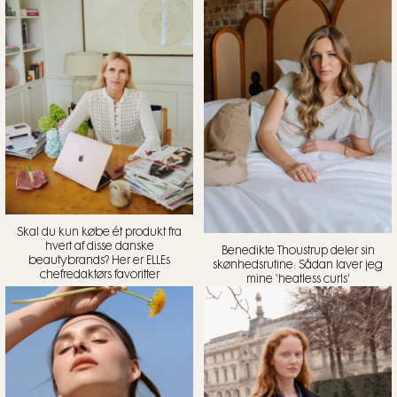
Skal du kun købe ét produkt fra
hvert af disse danske
Benedikte Thoustrup deler sin
beautybrands? Her er ELLEs
skønhedsrutine: Sådan laver jeg
chefredaktørs favoritter
mine ‘heatless curls’