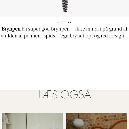
FOTO: PR
Brynpen
En super god brynpen – ikke mindst på grund af
vinklen af pennens spids. Tegn brynet op, og red forsigtigt
i gennem med børsten i den modsatte ende for et mere
naturligt look.
’Brow Definer’, Anastasia Beverly Hills,
normal pris 225 kr. – nedsat 180 kr.
Køb her
LÆS OGSÅ