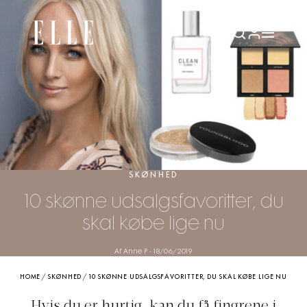
SKØNHED
10 skønne udsalgsfavoritter, du
skal købe lige nu
Af Anne P
-
18/06/2019
HOME
/
SKØNHED
/
10 SKØNNE UDSALGSFAVORITTER, DU SKAL KØBE LIGE NU
Hvis du er hurtig, kan du få fingrene i