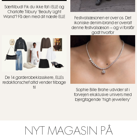
Særtilbud! Fik du ikke fat i ELLE og
Charlotte Tilbury ‘Beauty Light
Wand’? Få den med dit næste ELLE
Festivalsæsonen er over os: Det
ikoniske denim-brand er overalt
denne festivalsæson – og vi forstår
godt hvorfor
De 14 garderobeklassikere, ELLEs
redaktionschef altid vender tilbage
til
Sophie Bille Brahe udvider sit i
forvejen eksklusive univers med
bjergtagende ‘high jewellery’
NYT MAGASIN PÅ