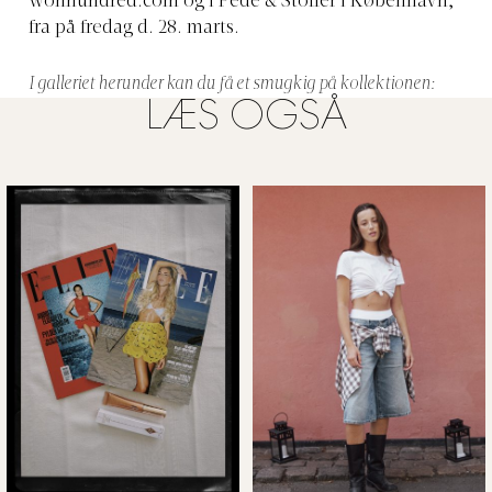
wonhundred.com
og i Pede & Stoffer i København,
fra på fredag d. 28. marts.
I galleriet herunder kan du få et smugkig på kollektionen:
LÆS OGSÅ