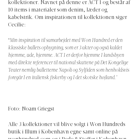
kollektioner. Navnet på denne er ACT 1 og består af
10 items i materialer som denim, læder og
kabelstrik. Om inspirationen til kollektionen siger
Cecilie:
‘
Min inspiration til samarbejdet med Won Hundred er den
klassiske ballets opbygning, som er 3 akter og også kaldet
hjemme, ude, hjemme. ACT 1 er derfor hjemme I landsbyen
med direkte referencer til national skattene på Det Kongelige
Teater nemlig balletterne Napoli og Sylfiden som henholdsvis
foregår I en italiensk fiskerby og I det skotske højland.’
Foto: Noam Griegst
Alle 3 kollektioner vil blive solgt i Won Hundreds
butik i Illum i København egne samt online på