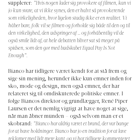
supplerer:
”Hvis nogen lader sig provokere af filmen, kan vi
jo kun svare, at vi ikke synes, den er halvt så provokerende
som virkeligheden, hvor ligeløn stadig ikke er en realitet. Vi
håber bare, folk vil se filmen og forholde sig både til den og til
den virkelighed, den udspringer af … og forhåbentlig vil de
også smile lidt af, at hele debatten bliver sat så meget på
spidsen, som den gør med budskabet Equal Pay Is Not
Enough”.
Bianco har tidligere været kendt for at stå frem og
sige sin mening, herunder ikke kun emner inden for
sko, mode og design, men også emner, der har
relateret sig til omdiskuterede politiske emner. I
følge Biancos direktør og grundlægger, René Piper
Laursen er det nemlig vigtigt at have noget at sige,
når man åbner munden – også selvom man er et
skobrand:
”Bianco har aldrig været et brand, der var bange
for at have holdninger. Bianco har jo en tradition for at lave
reklamer med lidt mere kant, og vi har tidligere kommenteret