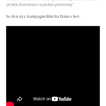
på både finanskrisen og global opvarmning”
Se den nye kampagnefilm fra Bianco her: