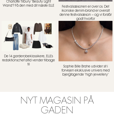
Charlotte Tilbury ‘Beauty Light
Wand’? Få den med dit næste ELLE
Festivalsæsonen er over os: Det
ikoniske denim-brand er overalt
denne festivalsæson – og vi forstår
godt hvorfor
De 14 garderobeklassikere, ELLEs
redaktionschef altid vender tilbage
til
Sophie Bille Brahe udvider sit i
forvejen eksklusive univers med
bjergtagende ‘high jewellery’
NYT MAGASIN PÅ
GADEN