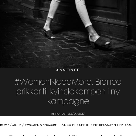
ANNONCE
#WomenNeedMore: Bianco
prikker til kvindekampen i ny
kampagne
Annonce
-
23/01/2017
HOME
/
MODE
/
#WOMENNEEDMORE: BIANCO PRIKKER TIL KVINDEKAMPEN I NY KAMPAGNE