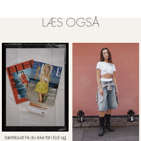
LÆS OGSÅ
Særtilbud! Fik du ikke fat i ELLE og