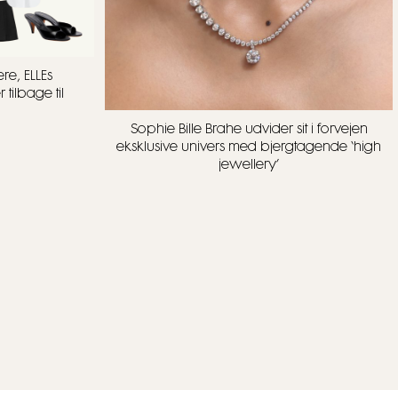
re, ELLEs
tilbage til
Sophie Bille Brahe udvider sit i forvejen
eksklusive univers med bjergtagende ‘high
jewellery’