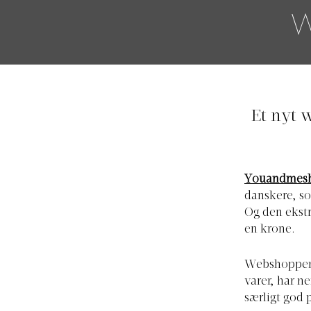
W
Et nyt w
Youandmesh
danskere, so
Og den ekstr
en krone.
Webshoppen, 
varer, har ne
særligt god p