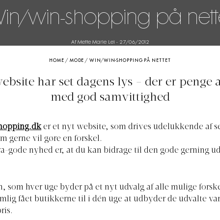
in/win-shopping på nett
Af Mette Marie Lei
-
27/06/2012
HOME
/
MODE
/
WIN/WIN-SHOPPING PÅ NETTET
ebsite har set dagens lys - der er penge 
med god samvittighed
opping.dk
er et nyt website, som drives udelukkende af sej
m gerne vil gøre en forskel.
a-gode nyhed er, at du kan bidrage til den gode gerning ud
som hver uge byder på et nyt udvalg af alle mulige forske
mlig fået butikkerne til i dén uge at udbyder de udvalte var
ris.