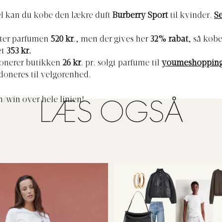
l kan du købe den lækre duft
Burberry Sport
til kvinder.
Se
ter parfumen
520 kr
., men der gives her
32% rabat
, så købe
et
353 kr.
donerer butikken
26 kr
. pr. solgt parfume til
youmeshopping
doneres til velgørenhed.
n/win over hele linien!
LÆS OGSÅ