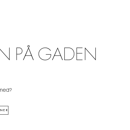
N PÅ GADEN
åned?
NER