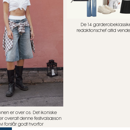
De 14 garderobeklassike
redaktionschef altid vender 
onen er over os: Det ikoniske
r overalt denne festivalsæson
vi forstår godt hvorfor