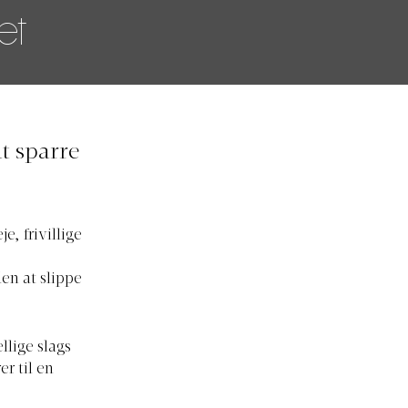
et
at sparre
e, frivillige
en at slippe
llige slags
er til en