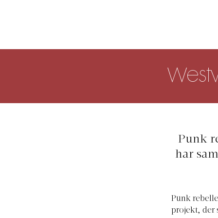
Westw
Punk r
har sam
Punk rebell
projekt, der 