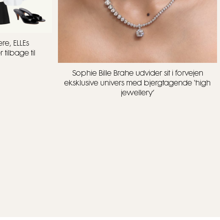
re, ELLEs
tilbage til
Sophie Bille Brahe udvider sit i forvejen
eksklusive univers med bjergtagende ‘high
jewellery’