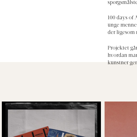
spørgsmålste
100 days of 
unge mennesk
der ligesom 
Projektet gå
hvordan man 
kunstner gem