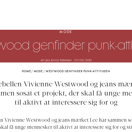
MODE
ood genfinder punk-att
Af Lea Anna Petersen
-
07/09/2010
HOME
/
MODE
/
WESTWOOD GENFINDER PUNK-ATTITUDEN
ebellen Vivienne Westwood og jeans mær
men søsat et projekt, der skal få unge m
til aktivt at interessere sig for og
en Vivienne Westwood og jeans mærket Lee har sammen sø
skal få unge mennesker til aktivt at interessere sig for og sti