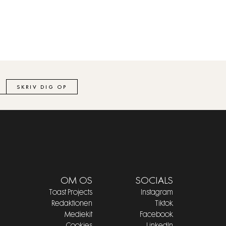
SKRIV DIG OP
OM OS
SOCIALS
Toast Projects
Instagram
Redaktionen
Tiktok
Mediekit
Facebook