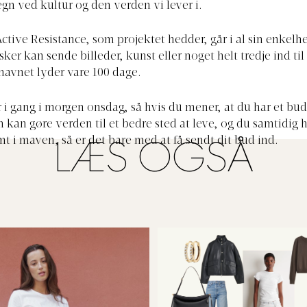
gn ved kultur og den verden vi lever i.
Active Resistance, som projektet hedder, går i al sin enkelh
er kan sende billeder, kunst eller noget helt tredje ind til
navnet lyder vare 100 dage.
r i gang i morgen onsdag, så hvis du mener, at du har et bud
kan gøre verden til et bedre sted at leve, og du samtidig ha
t i maven, så er det bare med at få sendt dit bud ind.
LÆS OGSÅ