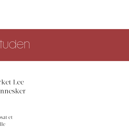
ituden
ket Lee
ennesker
sat et
lle