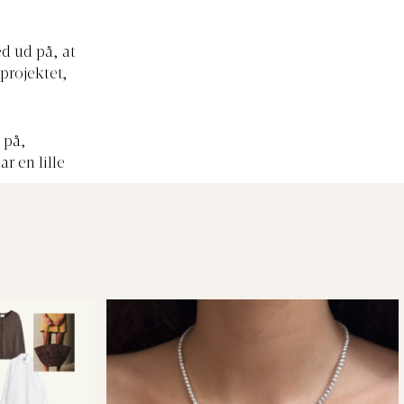
ed ud på, at
 projektet,
 på,
r en lille