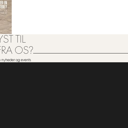
ST TIL
FRA OS?
om nyheder og events