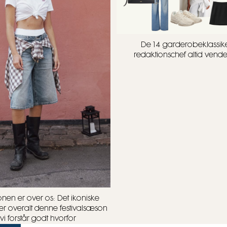
De 14 garderobeklassike
redaktionschef altid vender 
onen er over os: Det ikoniske
r overalt denne festivalsæson
vi forstår godt hvorfor