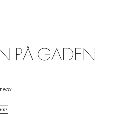
N PÅ GADEN
åned?
NER