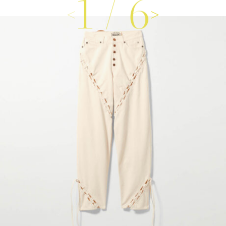
1
/
6