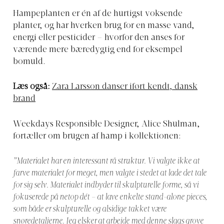
Hampeplanten er én af de hurtigst voksende
planter, og har hverken brug for en masse vand,
energi eller pesticider – hvorfor den anses for
værende mere bæredygtig end for eksempel
bomuld.
Læs også:
Zara Larsson danser iført kendt, dansk
brand
Weekdays Responsible Designer, Alice Shulman,
fortæller om brugen af hamp i kollektionen:
”Materialet har en interessant rå struktur. Vi valgte ikke at
farve materialet for meget, men valgte i stedet at lade det tale
for sig selv. Materialet indbyder til skulpturelle forme, så vi
fokuserede på netop dét – at lave enkelte stand-alone pieces,
som både er skulpturelle og alsidige takket være
snøredetaljerne. Jeg elsker at arbejde med denne slags grove