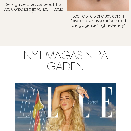
De 14 garderobeklassikere, ELLEs
redaktionschef altid vender tilbage
til
Sophie Bille Brahe udvider sit i
forvejen eksklusive univers med
bjergtagende ‘high jewellery’
NYT MAGASIN PÅ
GADEN