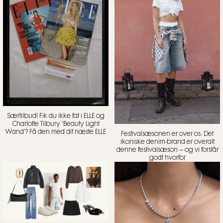
Særtilbud! Fik du ikke fat i ELLE og
Charlotte Tilbury ‘Beauty Light
Wand’? Få den med dit næste ELLE
Festivalsæsonen er over os: Det
ikoniske denim-brand er overalt
denne festivalsæson – og vi forstår
godt hvorfor