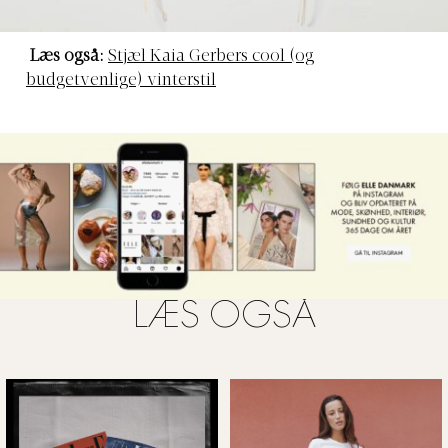
FOTO: WEEKDAY
Læs også:
Stjæl Kaia Gerbers cool (og
budgetvenlige) vinterstil
LÆS OGSÅ