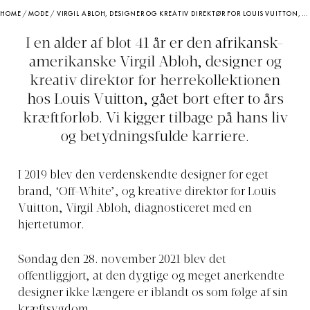
HOME
/
MODE
/
VIRGIL ABLOH, DESIGNER OG KREATIV DIREKTØR FOR LOUIS VUITTON, ER GÅET BORT
I en alder af blot 41 år er den afrikansk-
amerikanske Virgil Abloh, designer og
kreativ direktør for herrekollektionen
hos Louis Vuitton, gået bort efter to års
kræftforløb. Vi kigger tilbage på hans liv
og betydningsfulde karriere.
I 2019 blev den verdenskendte designer for eget
brand, ‘Off-White’, og kreative direktør for Louis
Vuitton, Virgil Abloh, diagnosticeret med en
hjertetumor.
Søndag den 28. november 2021 blev det
offentliggjort, at den dygtige og meget anerkendte
designer ikke længere er iblandt os som følge af sin