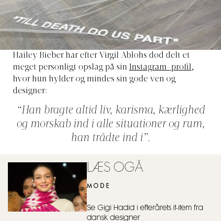
Hailey Bieber har efter Virgil Ablohs død delt et
meget personligt opslag på sin
Instagram-profil
,
hvor hun hylder og mindes sin gode ven og
designer:
“Han bragte altid liv, karisma, kærlighed
og morskab ind i alle situationer og rum,
han trådte ind i”.
LÆS OGÅ
MODE
Se Gigi Hadid i efterårets it-item fra
dansk designer