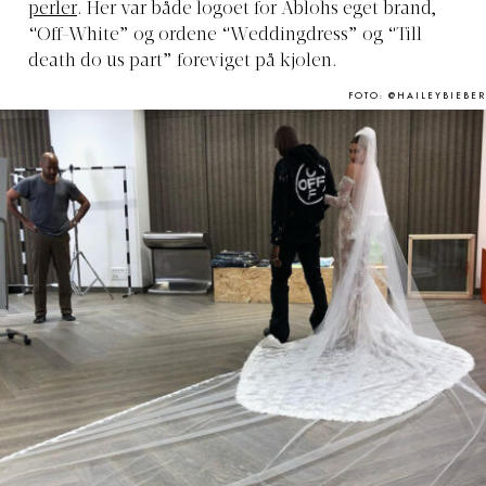
perler
. Her var både logoet for Ablohs eget brand,
“Off-White” og ordene “Weddingdress” og “Till
death do us part” foreviget på kjolen.
FOTO: @HAILEYBIEBER