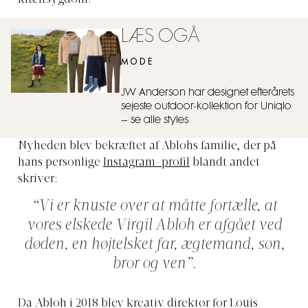
kræftsygdom.
LÆS OGÅ
MODE
JW Anderson har designet efterårets
sejeste outdoor-kollektion for Uniqlo
– se alle styles
Nyheden blev bekræftet af Ablohs familie, der på
hans personlige
Instagram-profil
blandt andet
skriver:
“Vi er knuste over at måtte fortælle, at
vores elskede Virgil Abloh er afgået ved
døden, en højtelsket far, ægtemand, søn,
bror og ven”.
Da Abloh i 2018 blev kreativ direktør for Louis