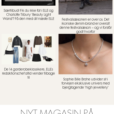
Særtilbud! Fik du ikke fat i ELLE og
Charlotte Tilbury ‘Beauty Light
Wand’? Få den med dit næste ELLE
Festivalsæsonen er over os: Det
ikoniske denim-brand er overalt
denne festivalsæson – og vi forstår
godt hvorfor
De 14 garderobeklassikere, ELLEs
redaktionschef altid vender tilbage
til
Sophie Bille Brahe udvider sit i
forvejen eksklusive univers med
bjergtagende ‘high jewellery’