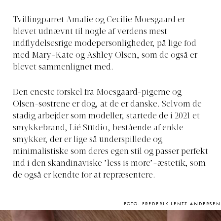
Tvillingparret Amalie og Cecilie Moesgaard
er
blevet udnævnt til nogle af verdens mest
indflydelsesrige modepersonligheder, på lige fod
med Mary-Kate og Ashley Olsen, som de også er
blevet sammenlignet med.
Den eneste forskel fra Moesgaard-pigerne og
Olsen-søstrene er dog, at de er danske. Selvom de
stadig arbejder som modeller, startede de i 2021 et
smykkebrand, Lié Studio, bestående af enkle
smykker, der er lige så underspillede og
minimalistiske som deres egen stil og passer perfekt
ind i den skandinaviske ’less is more’-æstetik, som
de også er kendte for at repræsentere.
FOTO: FREDERIK LENTZ ANDERSEN