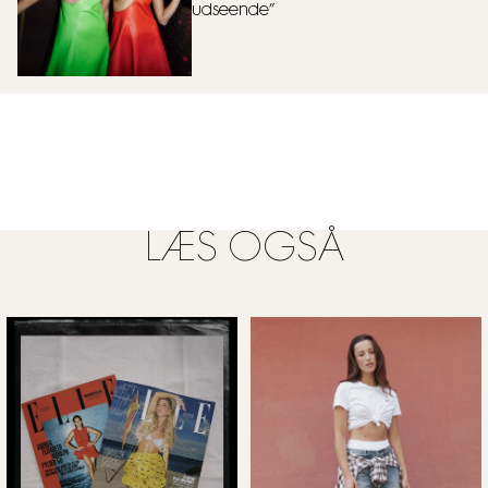
udseende”
LÆS OGSÅ