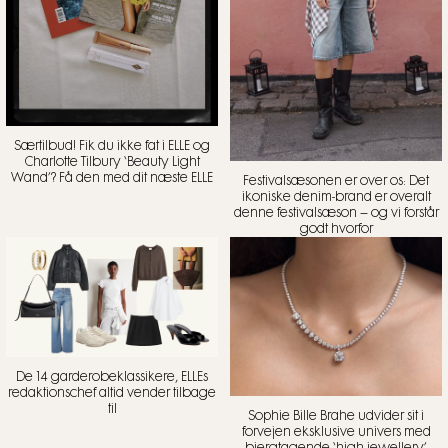
Særtilbud! Fik du ikke fat i ELLE og
Charlotte Tilbury ‘Beauty Light
Wand’? Få den med dit næste ELLE
Festivalsæsonen er over os: Det
ikoniske denim-brand er overalt
denne festivalsæson – og vi forstår
godt hvorfor
De 14 garderobeklassikere, ELLEs
redaktionschef altid vender tilbage
til
Sophie Bille Brahe udvider sit i
forvejen eksklusive univers med