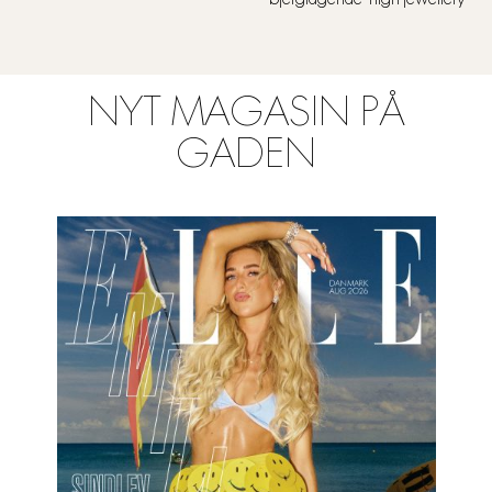
bjergtagende ‘high jewellery’
NYT MAGASIN PÅ
GADEN