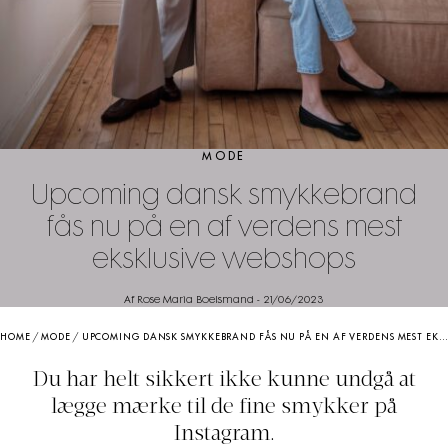
MODE
Upcoming dansk smykkebrand
fås nu på en af verdens mest
eksklusive webshops
Af Rose Maria Boelsmand
-
21/06/2023
HOME
/
MODE
/
UPCOMING DANSK SMYKKEBRAND FÅS NU PÅ EN AF VERDENS MEST EKSKLUSIVE WEBSHOPS
Du har helt sikkert ikke kunne undgå at
lægge mærke til de fine smykker på
Instagram.