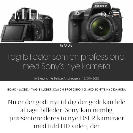
MODE
Tag billeder som en professionel
med Sony’s nye kamera
Af Stephanie Felice Andreasen
-
13/09/2010
HOME
/
MODE
/
TAG BILLEDER SOM EN PROFESSIONEL MED SONY’S NYE KAMERA
Nu er der godt nyt til dig der godt kan lide
at tage billeder. Sony kan nemlig
præsentere deres to nye DSLR kameraer
med fuld HD video, der