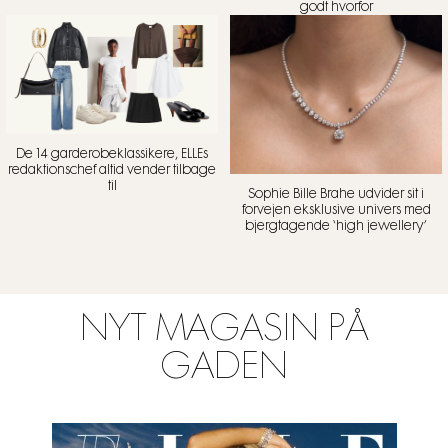
godt hvorfor
De 14 garderobeklassikere, ELLEs
redaktionschef altid vender tilbage
til
Sophie Bille Brahe udvider sit i
forvejen eksklusive univers med
bjergtagende ‘high jewellery’
NYT MAGASIN PÅ
GADEN