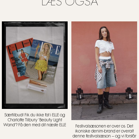
LÆS OGSÅ
Særtilbud! Fik du ikke fat i ELLE og
Charlotte Tilbury ‘Beauty Light
Wand’? Få den med dit næste ELLE
Festivalsæsonen er over os: Det
ikoniske denim-brand er overalt
denne festivalsæson – og vi forstår