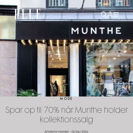
MODE
Spar op til 70% når Munthe holder
kollektionssalg
Af Maria Harder
-
01/06/2016