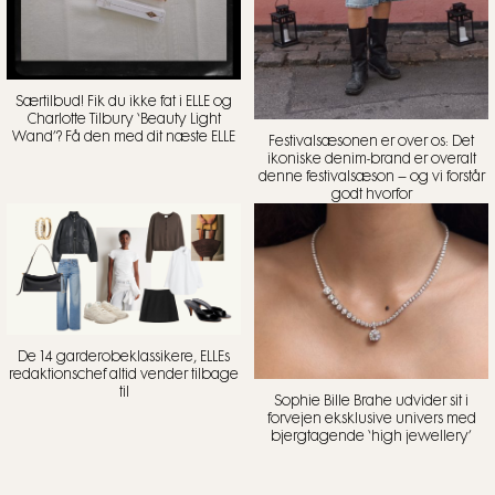
Særtilbud! Fik du ikke fat i ELLE og
Charlotte Tilbury ‘Beauty Light
Wand’? Få den med dit næste ELLE
Festivalsæsonen er over os: Det
ikoniske denim-brand er overalt
denne festivalsæson – og vi forstår
godt hvorfor
De 14 garderobeklassikere, ELLEs
redaktionschef altid vender tilbage
til
Sophie Bille Brahe udvider sit i
forvejen eksklusive univers med
bjergtagende ‘high jewellery’