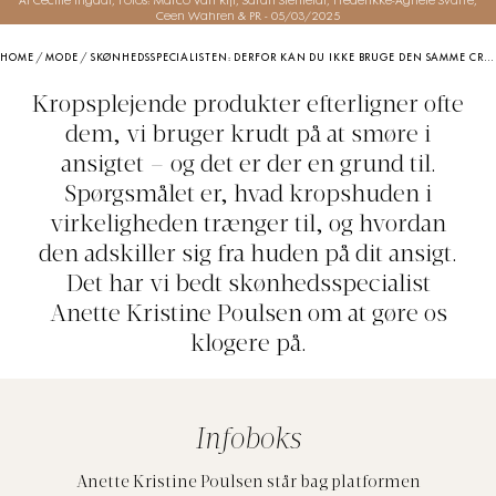
Af Cecilie Ingdal, Fotos: Marco Van Rijt, Sarah Stenfeldt, Frederikke-Agnete Svarre,
Ceen Wahren & PR
-
05/03/2025
HOME
/
MODE
/
SKØNHEDSSPECIALISTEN: DERFOR KAN DU IKKE BRUGE DEN SAMME CREME PÅ DIT ANSIGT OG DIN KROP
Kropsplejende produkter efterligner ofte
dem, vi bruger krudt på at smøre i
ansigtet – og det er der en grund til.
Spørgsmålet er, hvad kropshuden i
virkeligheden trænger til, og hvordan
den adskiller sig fra huden på dit ansigt.
Det har vi bedt skønhedsspecialist
Anette Kristine Poulsen om at gøre os
klogere på.
Infoboks
Anette Kristine Poulsen står bag platformen