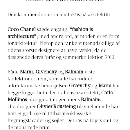
Den kommende sæson har fokus på arkitektur.
Coco Chanel
sagde engang:
“fashion is
architecture”
; med andre ord, at moden er en form
for arkitektur. Netop den tanke virker adskillige af
tidens største designere at have tænkt, da de
designede deres forår og sommerkollektion 2013.
Både
Marni
,
Givenchy
og
Balmain
viste
kollektioner frem, som alle har rødder i
arkitektoniske bevægelser.
Givenchy
og
Marni
har
begge kigget lidt i den italienske arkitekt,
Carlo
Mollinos
, designkataloger, mens
Balmain
s
chefdesigner
Olivier Rousteing
tilsyneladende har
haft et godt øje til Cubas neoklassiske
bygningsfacader og søjler. Det sås på tøjets snit og
de mønstrede print.