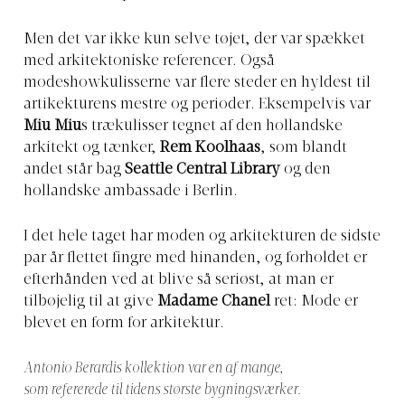
Men det var ikke kun selve tøjet, der var spækket
med arkitektoniske referencer. Også
modeshowkulisserne var flere steder en hyldest til
artikekturens mestre og perioder. Eksempelvis var
Miu Miu
s trækulisser tegnet af den hollandske
arkitekt og tænker,
Rem Koolhaas
, som blandt
andet står bag
Seattle Central Library
og den
hollandske ambassade i Berlin.
I det hele taget har moden og arkitekturen de sidste
par år flettet fingre med hinanden, og forholdet er
efterhånden ved at blive så seriøst, at man er
tilbøjelig til at give
Madame Chanel
ret: Mode er
blevet en form for arkitektur.
Antonio Berardis kollektion var en af mange,
som refererede til tidens største bygningsværker.