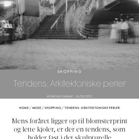
SHOPPING
Tendens: Arkitektoniske perler
Af Miriam Meyer
-
16/01/2013
HOME
/
MODE
/
SHOPPING
/
TENDENS: ARKITEKTONISKE PERLER
Mens foråret ligger op til blomsterprint
og lette kjoler, er der en tendens, som
holder fast i det skulpturelle