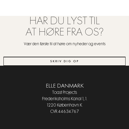
HAR DU LYST TIL
AT HØRE FRA OS?
Vær den første til at høre om nyheder og events
SKRIV DIG OP
ELLE DANMARK
Toast Projects
Frederiksholms Kanal 1, 1.
1220 København K
CVR 44634767