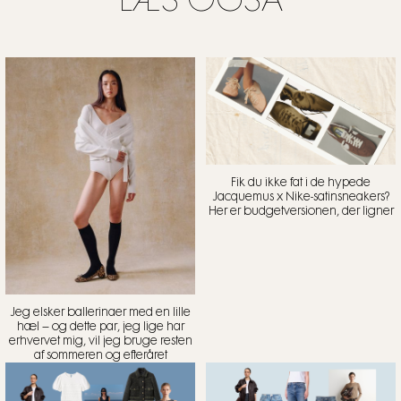
LÆS OGSÅ
Fik du ikke fat i de hypede
Jacquemus x Nike-satinsneakers?
Her er budgetversionen, der ligner
Jeg elsker ballerinaer med en lille
hæl – og dette par, jeg lige har
erhvervet mig, vil jeg bruge resten
af sommeren og efteråret