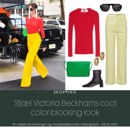
SHOPPING
Stjæl Victoria Beckhams cool
color-blocking look
Af Josephine Aarkrogh og modeassistent Mia Oldengaard
-
28/10/2021