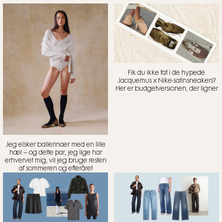
Fik du ikke fat i de hypede
Jacquemus x Nike-satinsneakers?
Her er budgetversionen, der ligner
Jeg elsker ballerinaer med en lille
hæl – og dette par, jeg lige har
erhvervet mig, vil jeg bruge resten
af sommeren og efteråret