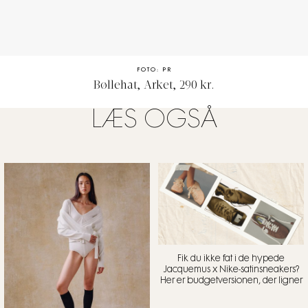
FOTO: PR
Bøllehat, Arket, 290 kr.
LÆS OGSÅ
Fik du ikke fat i de hypede
Jacquemus x Nike-satinsneakers?
Her er budgetversionen, der ligner