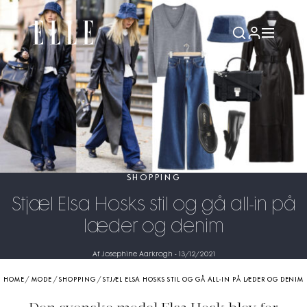
SHOPPING
Stjæl Elsa Hosks stil og gå all-in på
læder og denim
Af Josephine Aarkrogh
-
13/12/2021
HOME
/
MODE
/
SHOPPING
/
STJÆL ELSA HOSKS STIL OG GÅ ALL-IN PÅ LÆDER OG DENIM