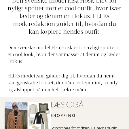
Den svenske model Elsa Hosk blev for
nyligt spottet iført et cool outfit, hvor især
læder og denim er i fokus. ELLEs
moderedaktion guider til, hvordan du
kan kopiere hendes outfit.
Den svenske model Elsa Hosk er for nyligt spottet i
et cool look, hvor der var masser af denim og læder
i fokus.
ELLEs modeteam guider dig til, hvordan du nemt
kan genskabe looket, der både er feminint, trendy
og afslappet på den helt lækre måde.
LÆS OGÅ
SHOPPING
Johannes favoritter: 13 items til din