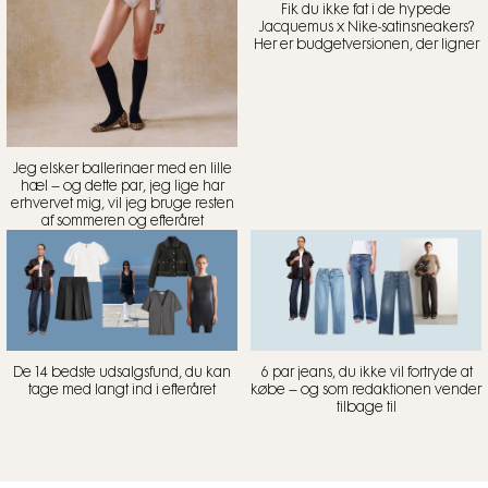
Fik du ikke fat i de hypede
Jacquemus x Nike-satinsneakers?
Her er budgetversionen, der ligner
Jeg elsker ballerinaer med en lille
hæl – og dette par, jeg lige har
erhvervet mig, vil jeg bruge resten
af sommeren og efteråret
De 14 bedste udsalgsfund, du kan
6 par jeans, du ikke vil fortryde at
tage med langt ind i efteråret
købe – og som redaktionen vender
tilbage til