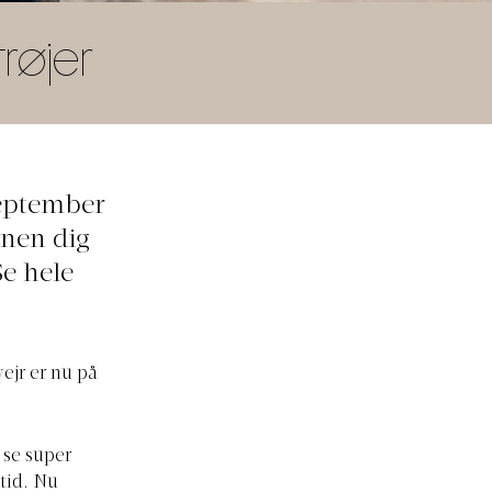
røjer
september
onen dig
Se hele
ejr er nu på
 se super
stid. Nu