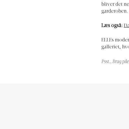
bliver det n
garderoben.
Læs også:
Da
ELLEs modere
galleriet, hv
Psst… Brug pile