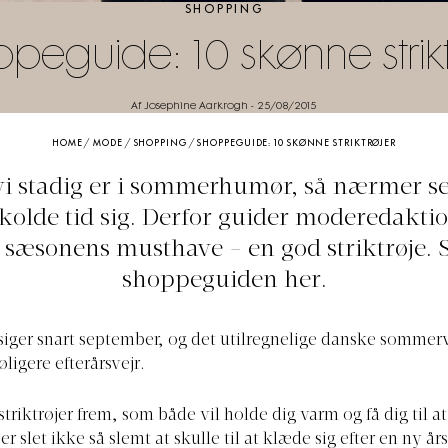
SHOPPING
peguide: 10 skønne strikt
Af Josephine Aarkrogh
-
25/08/2015
HOME
/
MODE
/
SHOPPING
/
SHOPPEGUIDE: 10 SKØNNE STRIKTRØJER
i stadig er i sommerhumør, så nærmer 
kolde tid sig. Derfor guider moderedakti
l sæsonens musthave - en god striktrøje. 
shoppeguiden her.
iger snart september, og det utilregnelige danske sommerv
køligere efterårsvejr.
striktrøjer frem, som både vil holde dig varm og få dig til at
er slet ikke så slemt at skulle til at klæde sig efter en ny år