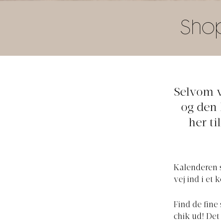
Shop
Selvom v
og den 
her ti
Kalenderen s
vej ind i et 
Find de fine 
chik ud! Det 