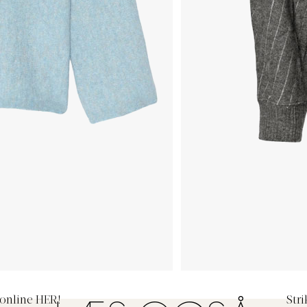
s online
HER!
Stri