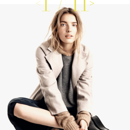
1
/
11