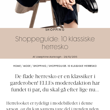
SHOPPING
Shoppeguide: 10 klassiske
herresko
Af Josephine Aarkrogh
-
28/10/2015
HOME
/
MODE
/
SHOPPING
/
SHOPPEGUIDE: 10 KLASSISKE HERRESKO
De flade herresko er en klassiker i
garderoben! ELLEs moderedaktion har
fundet ti par, du skal gå efter lige nu...
Herrelooket er tydeligt i modebilledet i denne
sæson, og du kan sagtens tage del i trenden uden,