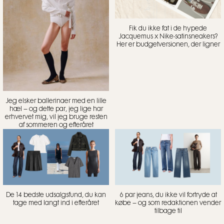
Fik du ikke fat i de hypede
Jacquemus x Nike-satinsneakers?
Her er budgetversionen, der ligner
Jeg elsker ballerinaer med en lille
hæl – og dette par, jeg lige har
erhvervet mig, vil jeg bruge resten
af sommeren og efteråret
De 14 bedste udsalgsfund, du kan
6 par jeans, du ikke vil fortryde at
tage med langt ind i efteråret
købe – og som redaktionen vender
tilbage til