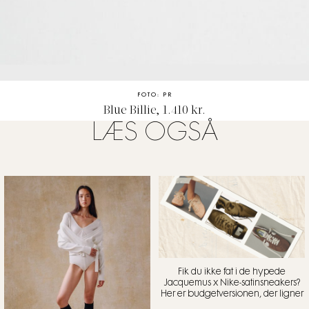
FOTO: PR
Blue Billie, 1.410 kr.
LÆS OGSÅ
Fik du ikke fat i de hypede
Jacquemus x Nike-satinsneakers?
Her er budgetversionen, der ligner