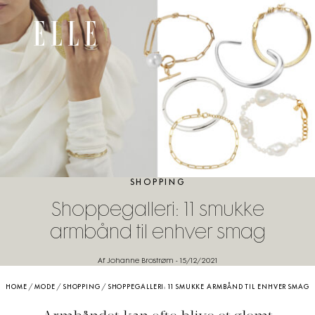
SHOPPING
Shoppegalleri: 11 smukke
armbånd til enhver smag
Af Johanne Brostrøm
-
15/12/2021
HOME
/
MODE
/
SHOPPING
/
SHOPPEGALLERI: 11 SMUKKE ARMBÅND TIL ENHVER SMAG