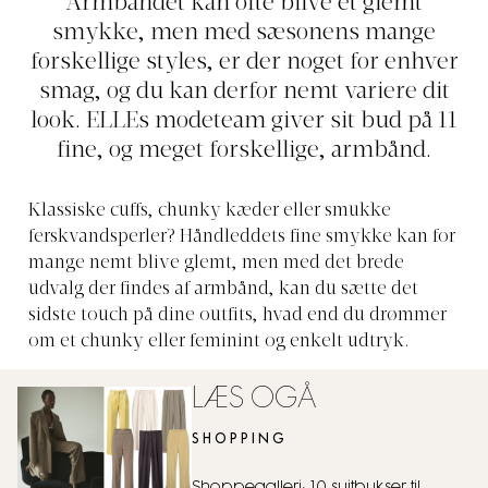
Armbåndet kan ofte blive et glemt
smykke, men med sæsonens mange
forskellige styles, er der noget for enhver
smag, og du kan derfor nemt variere dit
look. ELLEs modeteam giver sit bud på 11
fine, og meget forskellige, armbånd.
Klassiske cuffs, chunky kæder eller smukke
ferskvandsperler? Håndleddets fine smykke kan for
mange nemt blive glemt, men med det brede
udvalg der findes af armbånd, kan du sætte det
sidste touch på dine outfits, hvad end du drømmer
om et chunky eller feminint og enkelt udtryk.
LÆS OGÅ
SHOPPING
Shoppegalleri: 10 suitbukser til