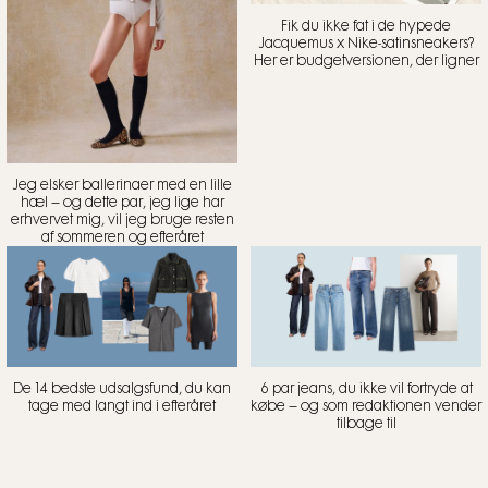
Fik du ikke fat i de hypede
Jacquemus x Nike-satinsneakers?
Her er budgetversionen, der ligner
Jeg elsker ballerinaer med en lille
hæl – og dette par, jeg lige har
erhvervet mig, vil jeg bruge resten
af sommeren og efteråret
De 14 bedste udsalgsfund, du kan
6 par jeans, du ikke vil fortryde at
tage med langt ind i efteråret
købe – og som redaktionen vender
tilbage til