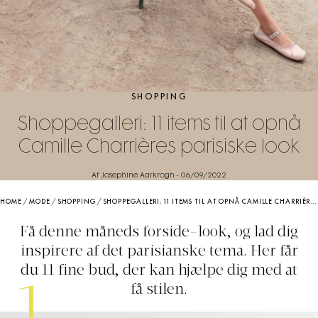
SHOPPING
Shoppegalleri: 11 items til at opnå
Camille Charrières parisiske look
Af Josephine Aarkrogh
-
06/09/2022
HOME
/
MODE
/
SHOPPING
/
SHOPPEGALLERI: 11 ITEMS TIL AT OPNÅ CAMILLE CHARRIÈRES PARISISKE LOOK
Få denne måneds forside-look, og lad dig
inspirere af det parisianske tema. Her får
du 11 fine bud, der kan hjælpe dig med at
1
få stilen.