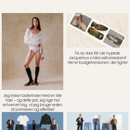
Fik du ikke fat i de hypede
Jacquemus x Nike-satinsneakers?
Her er budgetversionen, der ligner
Jeg elsker ballerinaer med en lille
hæl – og dette par, jeg lige har
erhvervet mig, vil jeg bruge resten
af sommeren og efteråret