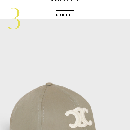
3
KØB HER