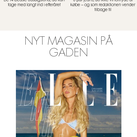
De 14 bedste udsalgsfund, du kan
6 par jeans, du ikke vil fortryde at
tage med langt ind i efteråret
købe – og som redaktionen vender
tilbage til
NYT MAGASIN PÅ
GADEN