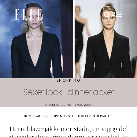
SHOPPING
Sexet look i dinnerjacket
Af FashionActive
-
14/08/2009
HOME
/
MODE
/
SHOPPING
/
SEXET LOOK I DINNERJACKET
Herreblazerjakken er stadig en vigtig del