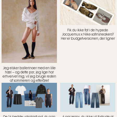
Fik du ikke fat i de hypede
Jacquemus x Nike-satinsneakers?
Her er budgetversionen, der ligner
Jeg elsker ballerinaer med en lille
hæl – og dette par, jeg lige har
erhvervet mig, vil jeg bruge resten
af sommeren og efteråret