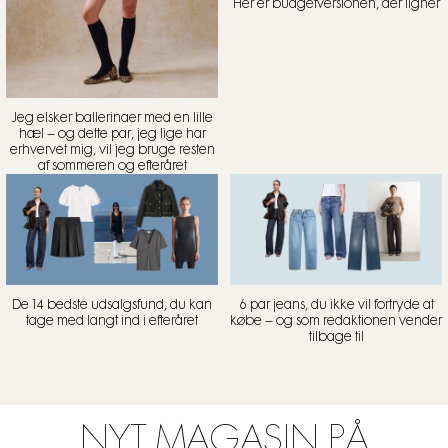
Her er budgetversionen, der ligner
Jeg elsker ballerinaer med en lille
hæl – og dette par, jeg lige har
erhvervet mig, vil jeg bruge resten
af sommeren og efteråret
De 14 bedste udsalgsfund, du kan
6 par jeans, du ikke vil fortryde at
tage med langt ind i efteråret
købe – og som redaktionen vender
tilbage til
NYT MAGASIN PÅ