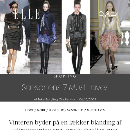
SHOPPING
Sæsonens 7 MustHaves
Af Tekst & styling Cindie Hiort
-
06/10/2009
HOME
/
MODE
/
SHOPPING
/
SÆSONENS 7 MUSTHAVES
Vinteren byder på en lækker blanding af