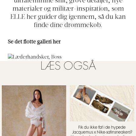
ultrafeminine snit, grove detaljer, nye
materialer og militær-inspiration, som
ELLE her guider dig igennem, så du kan
finde dine drømmekøb.
Se det flotte galleri her
LÆS OGSÅ
Fik du ikke fat i de hypede
Jacquemus x Nike-satinsneakers?