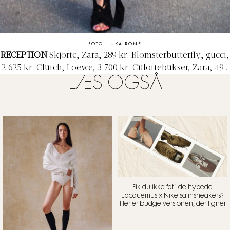
FOTO: LUKA RONÉ
RECEPTION
Skjorte, Zara, 289 kr. Blomsterbutterfly, gucci,
2.625 kr. Clutch, Loewe, 3.700 kr. Culottebukser, Zara, 499
LÆS OGSÅ
kr.
Fik du ikke fat i de hypede
Jacquemus x Nike-satinsneakers?
Her er budgetversionen, der ligner