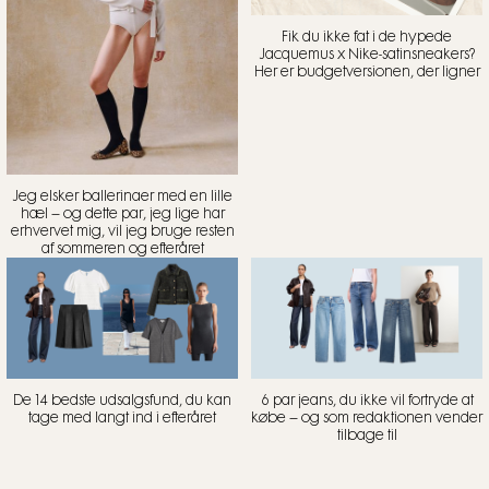
Fik du ikke fat i de hypede
Jacquemus x Nike-satinsneakers?
Her er budgetversionen, der ligner
Jeg elsker ballerinaer med en lille
hæl – og dette par, jeg lige har
erhvervet mig, vil jeg bruge resten
af sommeren og efteråret
De 14 bedste udsalgsfund, du kan
6 par jeans, du ikke vil fortryde at
tage med langt ind i efteråret
købe – og som redaktionen vender
tilbage til