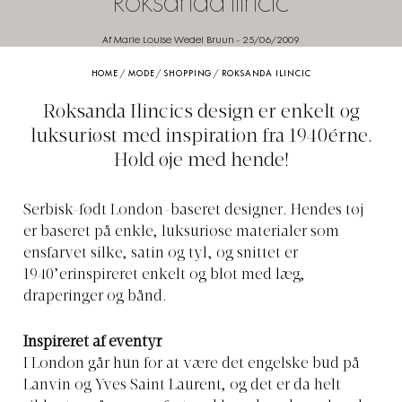
Roksanda Ilincic
Af Marie Louise Wedel Bruun
-
25/06/2009
HOME
/
MODE
/
SHOPPING
/
ROKSANDA ILINCIC
Roksanda Ilincics design er enkelt og
luksuriøst med inspiration fra 1940érne.
Hold øje med hende!
Serbisk-født London-baseret designer. Hendes tøj
er baseret på enkle, luksuriøse materialer som
ensfarvet silke, satin og tyl, og snittet er
1940’erinspireret enkelt og blot med læg,
draperinger og bånd.
Inspireret af eventyr
I London går hun for at være det engelske bud på
Lanvin og Yves Saint Laurent, og det er da helt