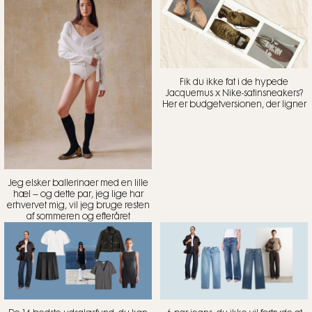
Fik du ikke fat i de hypede
Jacquemus x Nike-satinsneakers?
Her er budgetversionen, der ligner
Jeg elsker ballerinaer med en lille
hæl – og dette par, jeg lige har
erhvervet mig, vil jeg bruge resten
af sommeren og efteråret