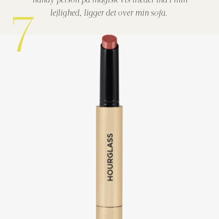
handy person på magisk vis træder ind i min
lejlighed, ligger det over min sofa.
7