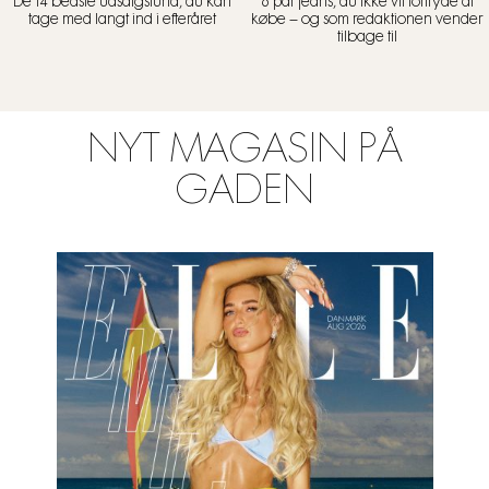
De 14 bedste udsalgsfund, du kan
6 par jeans, du ikke vil fortryde at
tage med langt ind i efteråret
købe – og som redaktionen vender
tilbage til
NYT MAGASIN PÅ
GADEN