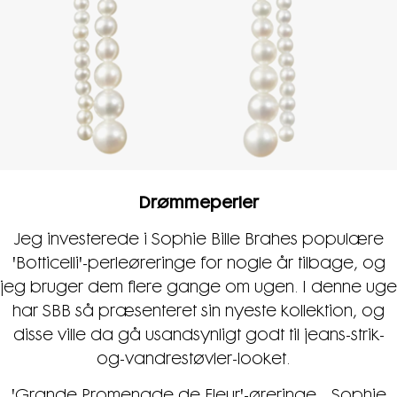
Drømmeperler
Jeg investerede i Sophie Bille Brahes populære
'Botticelli'-perleøreringe for nogle år tilbage, og
jeg bruger dem flere gange om ugen. I denne uge
har SBB så præsenteret sin nyeste kollektion, og
disse ville da gå usandsynligt godt til jeans-strik-
og-vandrestøvler-looket.
'Grande Promenade de Fleur'-øreringe, Sophie