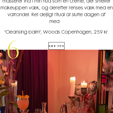
masserer ind i min hud som en creme, der smelter
makeuppen væk, og derefter renses væk med en
vatrondel. Ret dejligt ritual at slutte dagen af
med.
'Cleansing balm', Woods Copenhagen, 259 kr.
6
KØB HER