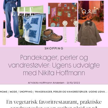
SHOPPING
Pandekager, perler og
vandrestøvler: Ugens udvalgte
med Nikita Hoffmann
Af Nikita Hoffmann Andersen
-
21/10/2022
HOME
/
MODE
/
SHOPPING
/
PANDEKAGER, PERLER OG VANDRESTØVLER: UGENS UDVALGTE MED NIKITA HOFFMANN
En vegetarisk favoritrestaurant, praktiske