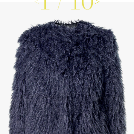
1
/
10