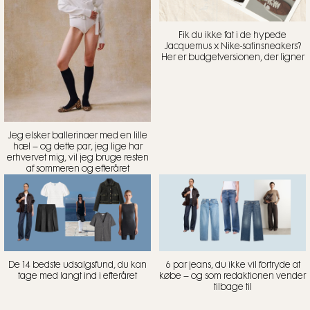
Fik du ikke fat i de hypede
Jacquemus x Nike-satinsneakers?
Her er budgetversionen, der ligner
Jeg elsker ballerinaer med en lille
hæl – og dette par, jeg lige har
erhvervet mig, vil jeg bruge resten
af sommeren og efteråret
De 14 bedste udsalgsfund, du kan
6 par jeans, du ikke vil fortryde at
tage med langt ind i efteråret
købe – og som redaktionen vender
tilbage til