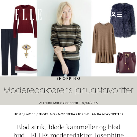
SHOPPING
Moderedaktørens januar-favoritter
Af Laura Marie Gotthardt
-
04/01/2016
HOME
/
MODE
/
SHOPPING
/
MODEREDAKTØRENS JANUAR-FAVORITTER
Blød strik, bløde karameller og blød
hud... ELLEs moderedaktør, Josephine