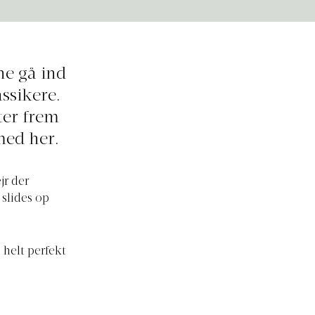
ne gå ind
assikere.
ter frem
 med her.
jr der
 slides op
 helt perfekt