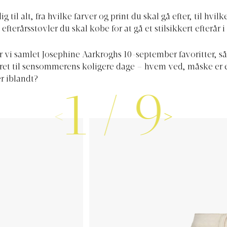
g til alt, fra hvilke farver og print du skal gå efter, til hvilk
efterårsstøvler du skal købe for at gå et stilsikkert efterår
har vi samlet Josephine Aarkroghs 10-september favoritter, s
eret til sensommerens køligere dage – hvem ved, måske er 
er iblandt?
1
/
9