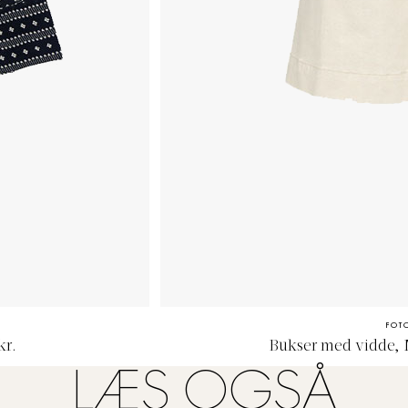
FOT
kr.
Bukser med vidde, M
LÆS OGSÅ