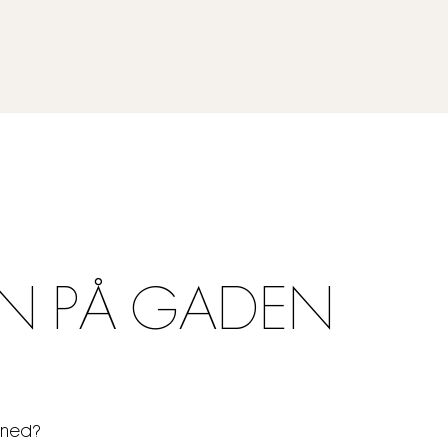
N PÅ GADEN
åned?