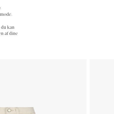
e
 i møde.
å du kan
en af dine