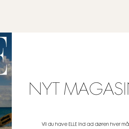
NYT MAGASI
Vil du have ELLE ind ad døren hver m