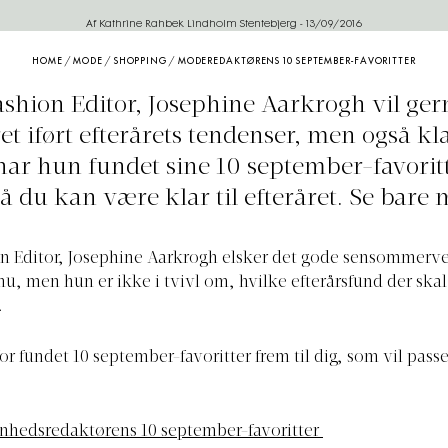
Af Kathrine Rahbek Lindholm Stentebjerg
-
13/09/2016
HOME
/
MODE
/
SHOPPING
/
MODEREDAKTØRENS 10 SEPTEMBER-FAVORITTER
shion Editor, Josephine Aarkrogh vil ger
ret iført efterårets tendenser, men også kl
har hun fundet sine 10 september-favorit
 så du kan være klar til efteråret. Se bare
n Editor, Josephine Aarkrogh elsker det gode sensommerve
 nu, men hun er ikke i tvivl om, hvilke efterårsfund der skal
.
or fundet 10 september-favoritter frem til dig, som vil passe
nhedsredaktørens 10 september-favoritter