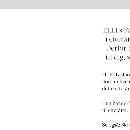
ELLEs Fa
i efterå
Derfor 
til dig,
ELLEs Fashio
florerer lige
dette efterår
Hun har derf
til efteråret.
Se også:
Skø