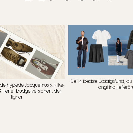
De 14 bedste udsalgsfund, d
t i de hypede Jacquemus x Nike-
langt ind i efterår
? Her er budgetversionen, der
ligner