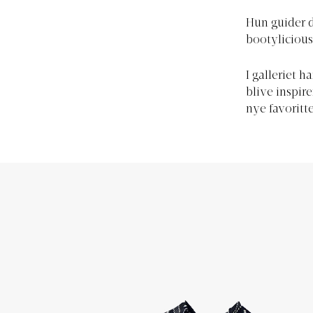
Hun guider di
bootylicious 
I galleriet 
blive inspir
nye favoritt