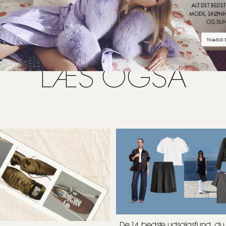
LÆS OGSÅ
De 14 bedste udsalgsfund, d