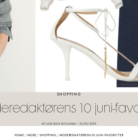
SHOPPING
redaktørens 10 juni-favor
Af Line Sara Simonsen
-
31/05/2019
HOME
/
MODE
/
SHOPPING
/
MODEREDAKTØRENS 10 JUNI-FAVORITTER