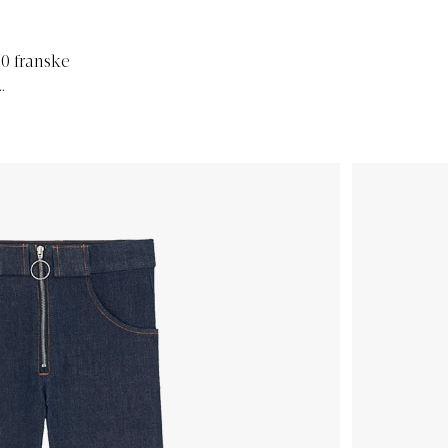
10 franske
…