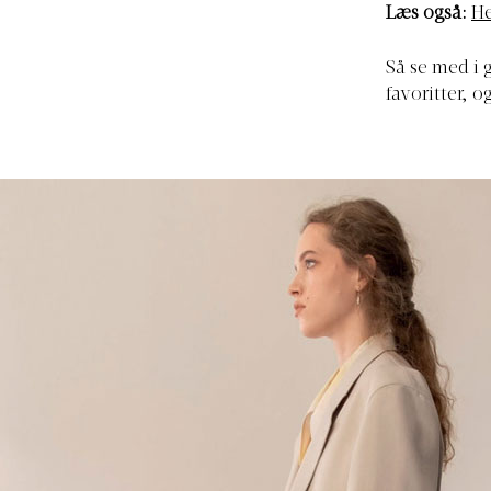
Læs også:
He
Så se med i 
favoritter, o