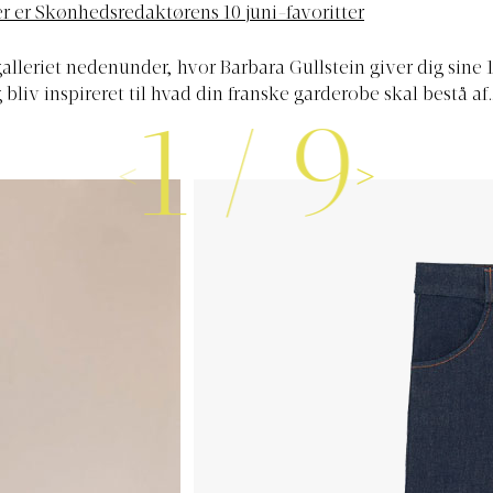
r er Skønhedsredaktørens 10 juni-favoritter
galleriet nedenunder, hvor Barbara Gullstein giver dig sine 
g bliv inspireret til hvad din franske garderobe skal bestå af
1
/
9