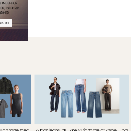
u kan tage med
6 par jeans, du ikke vil fortryde at købe – og