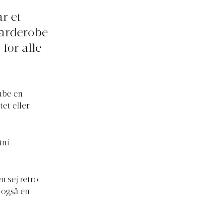
r et
garderobe
for alle
kabe en
et eller
uni-
n sej retro
u også en