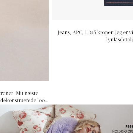
Jeans, APC, 1.345 kroner.
Jeg er 
lynlåsdetalj
 4.440 kroner.
Mit næste
t dekonstruerede look