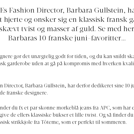
Es Fashion Director, Barbara Gullstein, ha
t hjerte og ønsker sig en klassisk fransk 
skævt tvist og masser af guld. Se med her 
Barbaras 10 franske juni-favoritter…
gnere gør det unægtelig godt for tiden, og du kan snildt s
nsk garderobe uden at gå på kompromis med hverken kvalit
n Director, Barbara Gullstein, har derfor dedikeret sine 10 j
l de franske designere.
inder du fx et par skønne mørkeblå jeans fra APC, som har e
 give de ellers klassiske bukser et lille twist. Og så finder d
sisk strikkjole fra Tôteme, som er perfekt til sommeren.