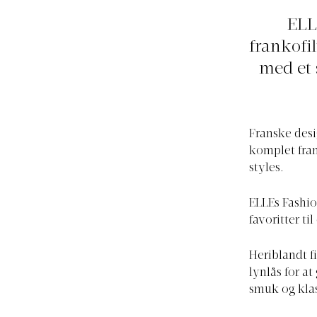
ELL
frankofil
med et 
Franske desi
komplet fra
styles.
ELLEs Fashio
favoritter ti
Heriblandt f
lynlås for at
smuk og klas