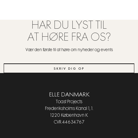
HAR DU LYST TIL
AT HØRE FRA OS?
Vær den første til at høre om nyheder og events
SKRIV DIG OP
ELLE DANMARK
Toast Projects
Frederiksholms Kanal 1, 1.
1220 København K
CVR 44634767