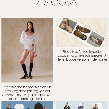
LÆS OGSÅ
mig. Jeg vil bruge den, når jeg skal på ferie, som
perle
en rejsetaske til pas, kamera og andre praktiske
tidlige
ting og sager.
Benedikte Utzon hos Neye, 1.499 kr.
Fik du ikke fat i de hypede
Jacquemus x Nike-satinsneakers?
Her er budgetversionen, der ligner
Jeg elsker ballerinaer med en lille
hæl – og dette par, jeg lige har
erhvervet mig, vil jeg bruge resten
af sommeren og efteråret