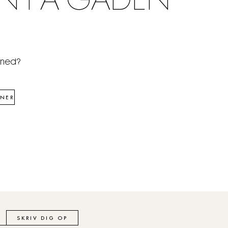
N PÅ GADEN
åned?
NER
SKRIV DIG OP