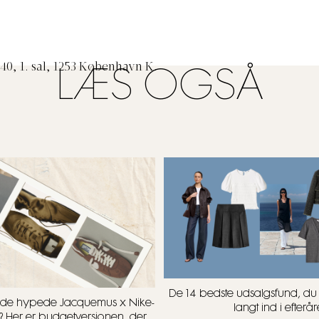
0, 1. sal, 1253 København K.
LÆS OGSÅ
De 14 bedste udsalgsfund, d
t i de hypede Jacquemus x Nike-
langt ind i efterår
? Her er budgetversionen, der