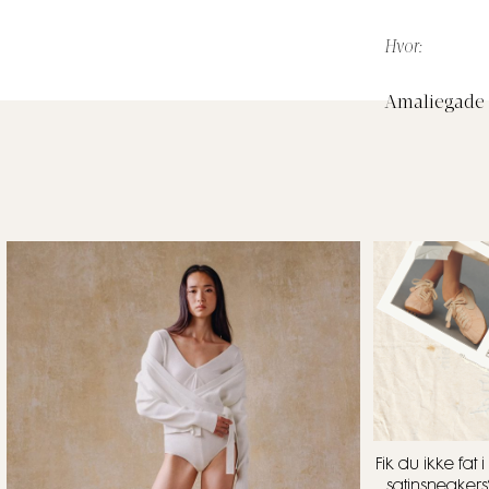
Hvor:
Amaliegade 4
Fik du ikke fa
satinsneakers