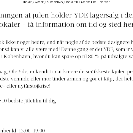
HOME
/
MODE
/
SHOPPING
/
KOM TIL LAGERSALG HOS YDE
dningen af julen holder YDE lagersalg i de
lokaler - få information om tid og sted her
ok ikke noget bedre, end når nogle af de bedste designere 
for så kan vi alle være med! Denne gang er det YDE, som invi
g i København, hvor du kan spare op til 80 % på udvalgte va
ag, Ole Yde, er kendt for at kreere de smukkeste kjoler, pe
edste veninde eller mor under armen og gør et kup, der helt
e- eller nytårstøjkrise!
 10 bedste julefilm til dig
ember kl. 15.00-19.00