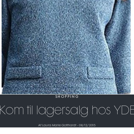
SHOPPING
Kom til lagersalg hos YD
Af Laura Marie Gotthardt
-
08/12/2015