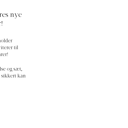
res nye
!
holder
terer til
rer!
lse og sæt,
 sikkert kan