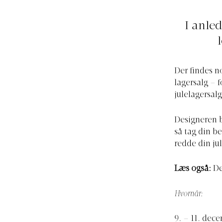
I anle
Der findes n
lagersalg – 
julelagersal
Designeren b
så tag din b
redde din jul
Læs også:
De
Hvornår:
9. – 11. dec