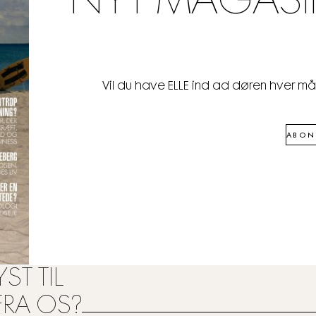
NYT MAGASI
Vil du have ELLE ind ad døren hver m
ABON
ST TIL
FRA OS?