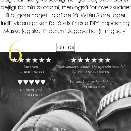
Jeg skal ikke give særlig mange julegaver. Det er
dejligt for min økonomi, men også for overskuddet
til at gøre noget ud af de få. Wilén Store tager
indtil videre prisen for årets fineste DIY-indpakning.
Måske jeg skal finde en julegave her (til mig selv).
6
KØB HER