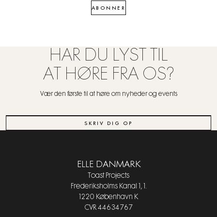
ABONNER
HAR DU LYST TIL
AT HØRE FRA OS?
Vær den første til at høre om nyheder og events
SKRIV DIG OP
ELLE DANMARK
Toast Projects
Frederiksholms Kanal 1, 1.
1220 København K
CVR 44634767