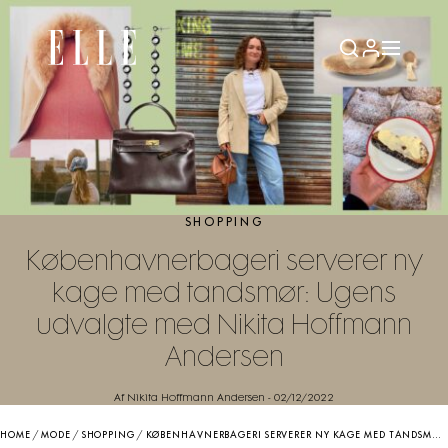
SHOPPING
Københavnerbageri serverer ny
kage med tandsmør: Ugens
udvalgte med Nikita Hoffmann
Andersen
Af Nikita Hoffmann Andersen
-
02/12/2022
HOME
/
MODE
/
SHOPPING
/
KØBENHAVNERBAGERI SERVERER NY KAGE MED TANDSMØR: UGENS UDVALGTE MED NIKITA HOFFMANN ANDERSEN