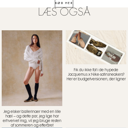
KØB HER
LÆS OGSÅ
Fik du ikke fat i de hypede
Jacquemus x Nike-satinsneakers?
Her er budgetversionen, der ligner
Jeg elsker ballerinaer med en lille
hæl – og dette par, jeg lige har
erhvervet mig, vil jeg bruge resten
af sommeren og efteråret